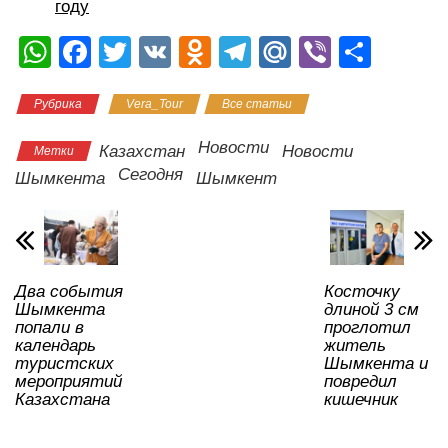
году
W
F
T
V
O
T
M
Vi
О
h
a
wi
K
d
el
ail
b
тп
Рубрика
Vera_Tour
Все статьи
at
c
tt
n
e
.R
er
р
s
e
er
o
gr
u
а
Новости
Казахстан
Новости
Метки
A
b
kl
a
в
Сегодня
Шымкента
Шымкент
p
o
a
m
и
p
o
ss
ть
k
ni
Два события
Косточку
ki
Шымкента
длиной 3 см
попали в
проглотил
календарь
житель
туристских
Шымкента и
мероприятий
повредил
Казахстана
кишечник