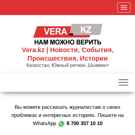
Skip
П
to
о
the
к
content
а
з
а
Vera.kz | Новости, События,
т
Происшествия, Истории
ь
Казахстан, Южный регион, Шымкент
/
С
к
р
ы
Вы можете рассказать журналистам о своих
т
ь
проблемах и интересных историях. Пишите на
н
WhatsApp
8 700 357 10 10
а