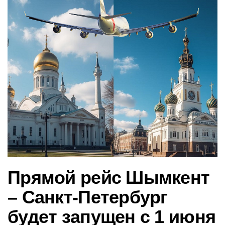
в
и
г
а
ц
и
ю
Прямой рейс Шымкент
– Санкт-Петербург
будет запущен с 1 июня