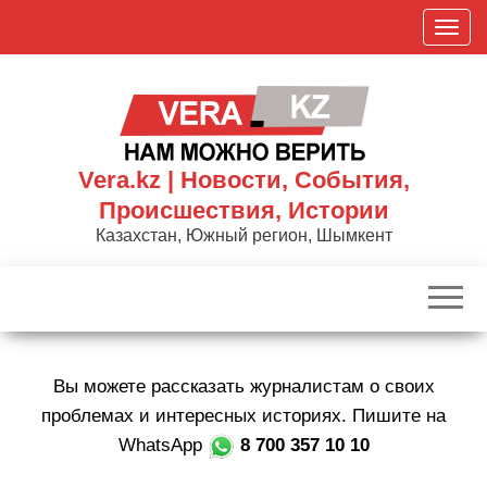
Skip
П
to
о
the
к
content
а
з
а
Vera.kz | Новости, События,
т
Происшествия, Истории
ь
Казахстан, Южный регион, Шымкент
/
С
к
р
ы
Вы можете рассказать журналистам о своих
т
ь
проблемах и интересных историях. Пишите на
н
WhatsApp
8 700 357 10 10
а