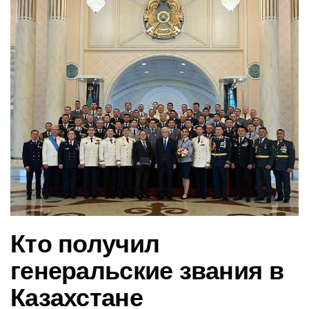
в
и
г
а
ц
и
ю
Кто получил
генеральские звания в
Казахстане