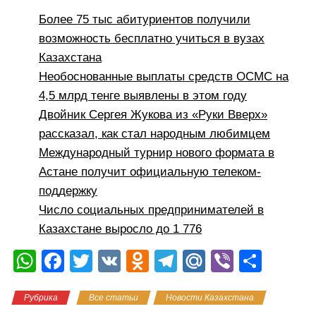
Более 75 тыс абитуриентов получили
возможность бесплатно учиться в вузах
Казахстана
Необоснованные выплаты средств ОСМС на
4,5 млрд тенге выявлены в этом году
Двойник Сергея Жукова из «Руки Вверх»
рассказал, как стал народным любимцем
Международный турнир нового формата в
Астане получит официальную телеком-
поддержку
Число социальных предпринимателей в
Казахстане выросло до 1 776
W
F
T
V
O
T
M
Vi
О
h
a
wi
K
d
el
ail
b
тп
Рубрика
Все статьи
Новости Казахстана
at
c
tt
n
e
.R
er
р