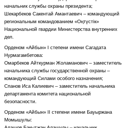
начальник службы охраны президента;
Шекарбеков Сакентай Амантаевич – командующий
региональным командованием «Оңтүстік»
Национальной гвардии Министерства внутренних
дел.
Орденом «Айбын» I степени имени Сагадата
Нурмагамбетова:
Омарбеков Айткурман Жоламанович – заместитель
начальника службы государственной охраны –
командующий Силами особого назначения;
Спанов Иса Калиевич – заместитель начальника
департамента комитета национальной
безопасности.
Орденом «Айбын» ІІ степени имени Бауыржана
Момышулы:
Алашов Бақытжан Алашұлы – начальник