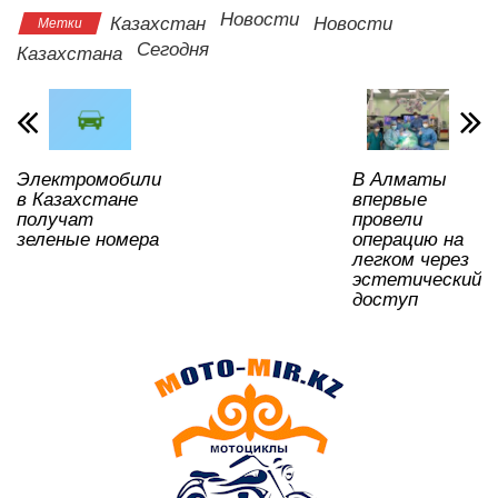
s
e
er
o
gr
u
а
Новости
Казахстан
Новости
Метки
A
b
kl
a
в
Сегодня
Казахстана
p
o
a
m
и
p
o
ss
ть
k
ni
Электромобили
В Алматы
ki
в Казахстане
впервые
получат
провели
зеленые номера
операцию на
легком через
эстетический
доступ