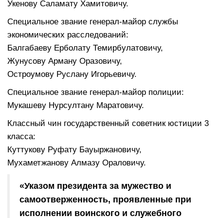
Укенову Саламату Хамитовичу.
Специальное звание генерал-майор службы
экономических расследований:
Балгабаеву Ерболату Темирбулатовичу,
Жунусову Арману Оразовичу,
Остроумову Руслану Игорьевичу.
Специальное звание генерал-майор полиции:
Мукашеву Нурсултану Маратовичу.
Классный чин государственный советник юстиции 3
класса:
Куттукову Руфату Бауыржановичу,
Мухаметжанову Алмазу Ораловичу.
«Указом президента за мужество и
самоотверженность, проявленные при
исполнении воинского и служебного