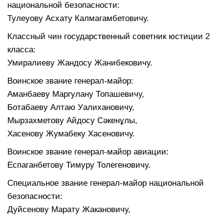
национальной безопасности:
Тулеуову Асхату Калмагамбетовичу.
Классный чин государственный советник юстиции 2
класса:
Умиралиеву Жандосу Жанибековичу.
Воинское звание генерал-майор:
Аманбаеву Маргулану Топашевичу,
Ботабаеву Алтаю Уалихановичу,
Мырзахметову Айдосу Сәкенұлы,
Хасенову Жумабеку Хасеновичу.
Воинское звание генерал-майор авиации:
Еспаганбетову Тимуру Толегеновичу.
Специальное звание генерал-майор национальной
безопасности:
Дуйсенову Марату Жакановичу,