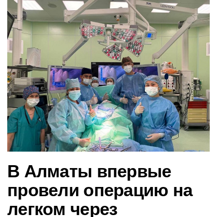
в
и
г
а
ц
и
ю
В Алматы впервые
провели операцию на
легком через