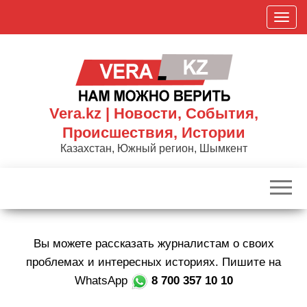
Skip
П
to
о
the
к
content
а
з
а
Vera.kz | Новости, События,
т
Происшествия, Истории
ь
Казахстан, Южный регион, Шымкент
/
С
к
р
ы
Вы можете рассказать журналистам о своих
т
ь
проблемах и интересных историях. Пишите на
н
WhatsApp
8 700 357 10 10
а