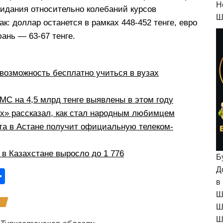
H
Ожидания относительно колебаний курсов
Ш
к: доллар останется в рамках 448-452 тенге, евро
юань — 63-67 тенге.
возможность бесплатно учиться в вузах
С на 4,5 млрд тенге выявлены в этом году
рх» рассказал, как стал народным любимцем
а в Астане получит официальную телеком-
в Казахстане выросло до 1 776
Б
Д
О
в
тп
Ш
р
Ш
Ш