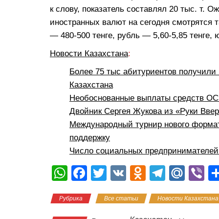
к слову, показатель составлял 20 тыс. т. 
иностранных валют на сегодня смотрятся та
— 480-500 тенге, рубль — 5,60-5,85 тенге, 
Новости Казахстана
:
Более 75 тыс абитуриентов получили 
Казахстана
Необоснованные выплаты средств ОСМ
Двойник Сергея Жукова из «Руки Вве
Международный турнир нового формат
поддержку
Число социальных предпринимателей 
W
F
T
V
O
T
M
Vi
h
a
wi
K
d
el
ail
b
Рубрика
Все статьи
Новости Казахстана
at
c
tt
n
e
.R
er