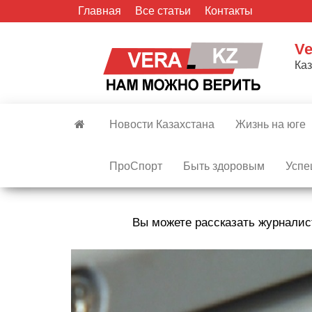
Skip
Главная
Все статьи
Контакты
to
the
Ve
content
Ка
Новости Казахстана
Жизнь на юге
ПроСпорт
Быть здоровым
Успе
Вы можете рассказать журналис