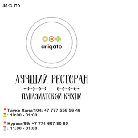
ымкенте