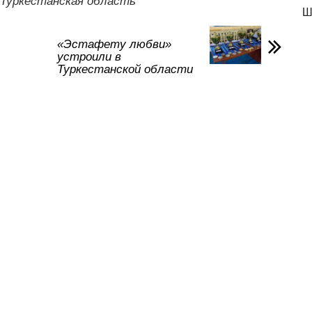
а
Туркестанская область
Ш
в
и
«Эстафету любви»
устроили в
ть
Туркестанской области