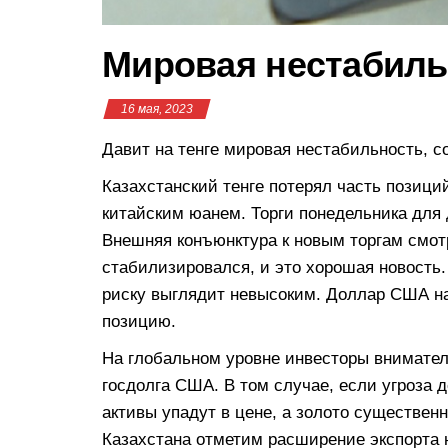
Мировая нестабильн
16 мая, 2023
Давит на тенге мировая нестабильность, 
Казахстанский тенге потерял часть позици
китайским юанем. Торги понедельника для 
Внешняя конъюнктура к новым торгам смот
стабилизировался, и это хорошая новость. 
риску выглядит невысоким. Доллар США н
позицию.
На глобальном уровне инвесторы внимате
госдолга США. В том случае, если угроза 
активы упадут в цене, а золото существен
Казахстана отметим расширение экспорта н