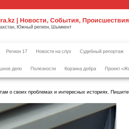
ra.kz | Новости, События, Происшествия
захстан, Южный регион, Шымкент
Регион 17
Новости на слух
Судебный репортаж
шное дело
Полезности
Корзина добра
Проект «Жи
там о своих проблемах и интересных историях. Пишит