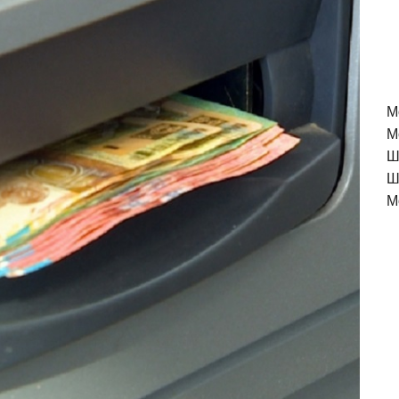
M
М
Ш
Ш
М