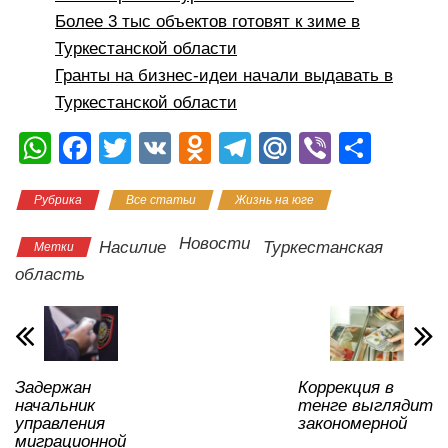
Более 3 тыс объектов готовят к зиме в
Туркестанской области
Гранты на бизнес-идеи начали выдавать в
Туркестанской области
W
F
T
V
O
T
M
Vi
О
h
a
wi
K
d
el
ail
b
тп
Рубрика
Все статьи
Жизнь на юге
at
c
tt
n
e
.R
er
р
s
e
er
o
gr
u
а
Новости
Насилие
Туркестанская
Метки
A
b
kl
a
в
область
p
o
a
m
и
p
o
ss
ть
k
ni
Задержан
Коррекция в
ki
начальник
тенге выглядит
управления
закономерной
миграционной