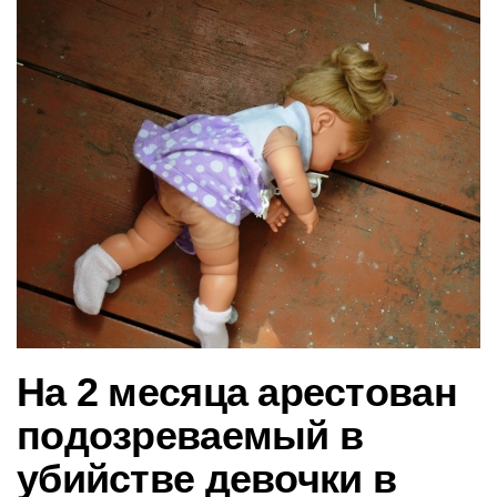
в
и
г
а
ц
и
ю
На 2 месяца арестован
подозреваемый в
убийстве девочки в