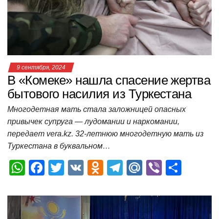
p
o
ss
и
k
ni
т
ki
ь
9 сентября, 2024
В «Комеке» нашла спасение жертва
бытового насилия из Туркестана
Многодетная мать стала заложницей опасных
привычек супруга — лудомании и наркомании,
передает vera.kz. 32-летнюю многодетную мать из
Туркестана в буквальном…
W
F
T
V
O
T
M
Vi
О
h
a
wi
K
d
el
ail
b
т
at
c
tt
n
e
.R
er
п
s
e
er
o
gr
u
р