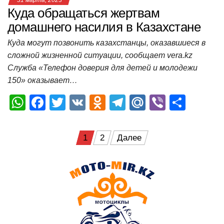
Куда обращаться жертвам
домашнего насилия в Казахстане
Куда могут позвонить казахстанцы, оказавшиеся в
сложной жизненной ситуации, сообщает vera.kz
Служба «Телефон доверия для детей и молодежи
150» оказывает…
W
F
T
V
O
T
M
Vi
О
h
a
wi
K
d
el
ail
b
т
at
c
tt
n
e
.R
er
п
Пагинация
1
2
Далее
s
e
er
o
gr
u
р
записей
A
b
kl
a
а
p
o
a
m
в
p
o
ss
и
k
ni
т