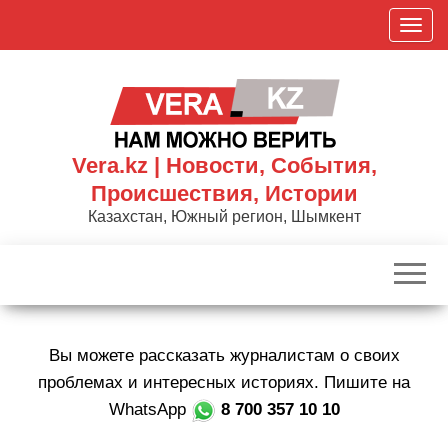
Skip
П
to
о
the
к
content
а
з
а
Vera.kz | Новости, События,
т
Происшествия, Истории
ь
Казахстан, Южный регион, Шымкент
/
С
к
р
ы
Вы можете рассказать журналистам о своих
т
ь
проблемах и интересных историях. Пишите на
н
WhatsApp
8 700 357 10 10
а