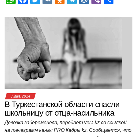
h
a
wi
K
d
el
ail
b
т
at
c
tt
n
e
.R
er
п
s
e
er
o
gr
u
р
A
b
kl
a
а
p
o
a
m
в
p
o
ss
и
k
ni
т
ki
ь
3 мая, 2024
В Туркестанской области спасли
школьницу от отца-насильника
Девочка забеременела, передает vera.kz со ссылкой
на телеграмм канал PRO Кадры kz. Сообщается, что