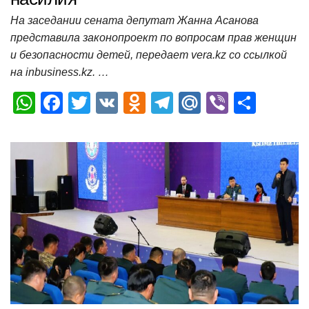
На заседании сената депутат Жанна Асанова
представила законопроект по вопросам прав женщин
и безопасности детей, передает vera.kz со ссылкой
на inbusiness.kz. …
W
F
T
V
O
T
M
Vi
О
h
a
wi
K
d
el
ail
b
т
at
c
tt
n
e
.R
er
п
s
e
er
o
gr
u
р
A
b
kl
a
а
p
o
a
m
в
p
o
ss
и
k
ni
т
ki
ь