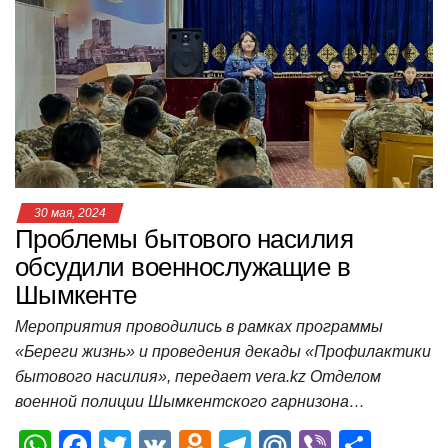
A
b
kl
a
а
p
o
a
m
в
p
o
ss
и
k
ni
т
ki
ь
30 мая, 2024
Проблемы бытового насилия
обсудили военнослужащие в
Шымкенте
Мероприятия проводились в рамках программы
«Береги жизнь» и проведения декады «Профилактики
бытового насилия», передает vera.kz Отделом
военной полиции Шымкентского гарнизона…
W
F
T
V
O
T
M
Vi
О