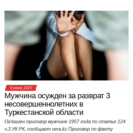
h
a
wi
K
d
el
ail
b
т
at
c
tt
n
e
.R
er
п
s
e
er
o
gr
u
р
A
b
kl
a
а
p
o
a
m
в
p
o
ss
и
k
ni
т
ki
ь
6 июня, 2023
Мужчина осужден за разврат 3
несовершеннолетних в
Туркестанской области
Оглашен приговор мужчине 1957 года по статье 124
ч.3 УК РК, сообщает vera.kz Приговор по факту