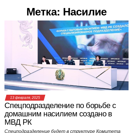
в
Метка:
Насилие
и
г
а
ц
и
ю
13 февраля, 2025
Спецподразделение по борьбе с
домашним насилием создано в
МВД РК
Спецподразделение будет в структуре Комитета