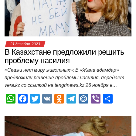
p
o
ss
и
k
ni
т
ki
ь
21 декабря, 2023
В Казахстане предложили решить
проблему насилия
«Скажи нет миру животных»: В «Жаңа адамдар»
предложили решение проблемы насилия, передает
vera.kz со ссылкой на tengrinews.kz 26 ноября в…
W
F
T
V
O
T
M
Vi
О
h
a
wi
K
d
el
ail
b
т
at
c
tt
n
e
.R
er
п
s
e
er
o
gr
u
р