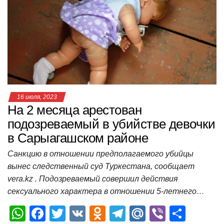
A
b
kl
a
а
p
o
a
m
в
p
o
ss
и
k
ni
т
ki
ь
16 июля, 2023
На 2 месяца арестован
подозреваемый в убийстве девочки
в Сарыагашском районе
Санкцию в отношении предполагаемого убийцы
вынес следственный суд Туркестана, сообщает
vera.kz . Подозреваемый совершил действия
сексуального характера в отношении 5-летнего…
W
F
T
V
O
T
M
Vi
О