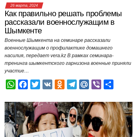
26 марта, 2024
Как правильно решать проблемы
рассказали военнослужащим в
Шымкенте
Военные Шымкента на семинаре рассказали
военнослужащим о профилактике домашнего
насилия, передает vera.kz В рамках семинара-
тренинга шымкентского гарнизона военные приняли
участие…
W
F
T
V
O
T
M
Vi
О
h
a
wi
K
d
el
ail
b
т
at
c
tt
n
e
.R
er
п
s
e
er
o
gr
u
р
A
b
kl
a
а
p
o
a
m
в