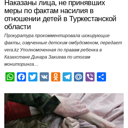
Наказаны лица, не принявших
меры по фактам насилия в
отношении детей в Туркестанской
области
Прокуратура прокомментировала шокирующие
факты, озвученные детским омбудсменом, передает
vera.kz Уполномоченная по правам ребенка в
Казахстане Динара Закиева по итогам
мониторинга…
W
F
T
V
O
T
M
Vi
О
h
a
wi
K
d
el
ail
b
т
at
c
tt
n
e
.R
er
п
s
e
er
o
gr
u
р
A
b
kl
a
а
p
o
a
m
в