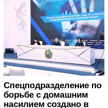
в
и
г
а
ц
и
ю
Спецподразделение по
борьбе с домашним
насилием создано в