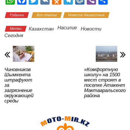
h
a
wi
K
d
el
ail
b
тп
Рубрика
Все статьи
Новости Казахстана
at
c
tt
n
e
.R
er
р
s
e
er
o
gr
u
а
Насилие
Казахстан
Новости
Метки
A
b
kl
a
в
Сегодня
p
o
a
m
и
p
o
ss
ть
k
ni
Чиновников
«Комфортную
ki
Шымкента
школу» на 1500
штрафуют
мест строят в
за
поселке Атакент
загрязнение
Мактааральского
окружающей
района
среды