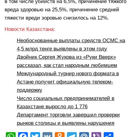
в том числе убийств на 6,5%, причинение тяжкого
вреда здоровью на 25,5%, причинение средней
тяжести вреди зоровью снизилось на 12%.
Новости Казахстана:
Необоснованные выплаты средств ОСМС на
4,5 млрд тенге выявлены в этом году
Двойник Сергея Жукова из «Руки Вверх»
рассказал, как стал народным любимцем
Международный турнир нового формата в
Астане получит официальную телеком-
поддержку
Число социальных предпринимателей в
Казахстане выросло до 1 776
Департамент торговли завершил проверки
рынков столицы и выявлены нарушения
W
F
T
V
O
T
M
Vi
О