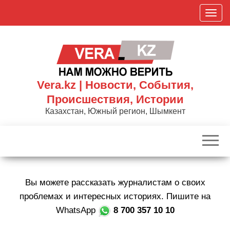
Skip
П
to
о
the
к
content
а
з
а
Vera.kz | Новости, События,
т
Происшествия, Истории
ь
Казахстан, Южный регион, Шымкент
/
С
к
р
ы
Вы можете рассказать журналистам о своих
т
ь
проблемах и интересных историях. Пишите на
н
WhatsApp
8 700 357 10 10
а