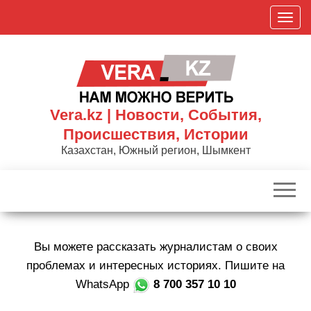
Skip
П
to
о
the
к
content
а
з
а
Vera.kz | Новости, События,
т
Происшествия, Истории
ь
Казахстан, Южный регион, Шымкент
/
С
к
р
ы
Вы можете рассказать журналистам о своих
т
ь
проблемах и интересных историях. Пишите на
н
WhatsApp
8 700 357 10 10
а