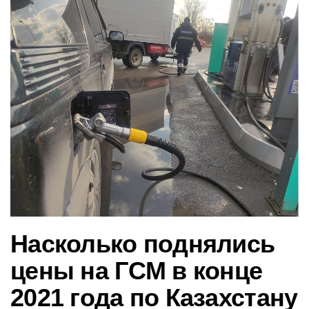
в
и
г
а
ц
и
ю
Насколько поднялись
цены на ГСМ в конце
2021 года по Казахстану