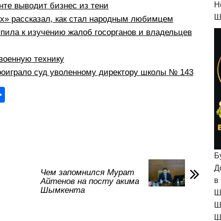
H
те выводит бизнес из тени
Ш
рх» рассказал, как стал народным любимцем
пила к изучению жалоб госорганов и владельцев
военную технику
оиграло суд уволенному директору школы № 143
О
тп
р
а
в
Б
Д
и
Чем запомнился Мурат
в
Айтенов на посту акима
ть
Шымкента
Ш
Ш
Ш