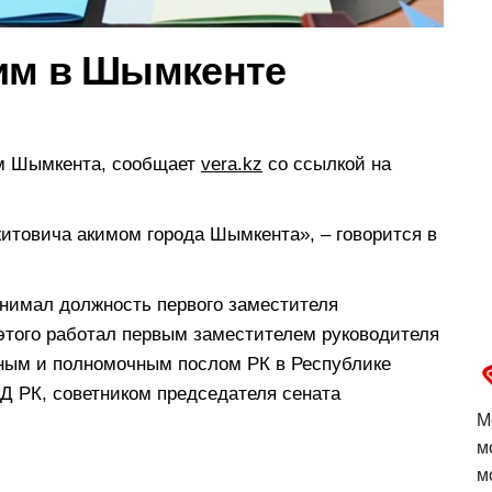
им в Шымкенте
ом Шымкента, сообщает
vera.kz
со ссылкой на
товича акимом города Шымкента», – говорится в
анимал должность первого заместителя
 этого работал первым заместителем руководителя
ным и полномочным послом РК в Республике
 РК, советником председателя сената
М
м
м