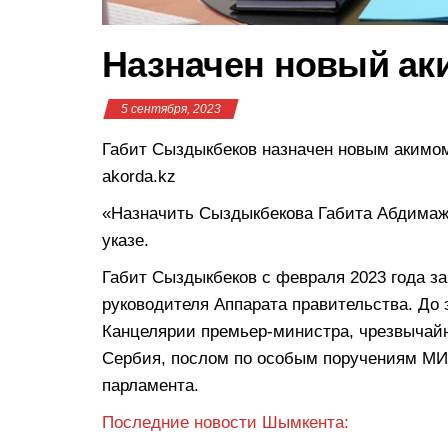
Назначен новый ак
5 сентября, 2023
Габит Сыздыкбеков назначен новым аким
akorda.kz
«Назначить Сыздыкбекова Габита Абдимажи
указе.
Габит Сыздыкбеков с февраля 2023 года з
руководителя Аппарата правительства. До
Канцелярии премьер-министра, чрезвычай
Сербия, послом по особым поручениям МИД
парламента.
Последние новости Шымкента: