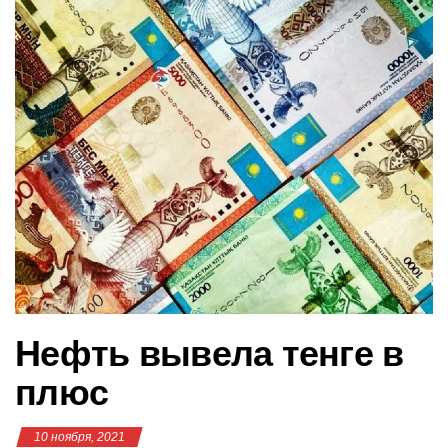
в
и
г
а
ц
и
ю
Нефть вывела тенге в
плюс
10 ноября, 2021