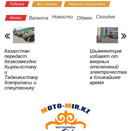
Рубрика
Все статьи
Новости Казахстана
at
c
tt
n
e
.R
er
р
s
e
er
o
gr
u
а
Новости
Сегодня
Валюта
Обмен
Метки
A
b
kl
a
в
p
o
a
m
и
p
o
ss
ть
Казахстан
Шымкентцев
k
ni
передаст
избавят от
ki
безвозмездно
веерных
Кыргызстану
отключений
и
электричества
Таджикистану
в ближайшее
боеприпасы и
время
спецтехнику