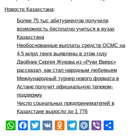
Новости Казахстана
:
Более 75 тыс абитуриентов получили
возможность бесплатно учиться в вузах
Казахстана
Необоснованные выплаты средств ОСМС на
4,5 млрд тенге выявлены в этом году
Двойник Сергея Жукова из «Руки Вверх»
рассказал, как стал народным любимцем
Международный турнир нового формата в
Астане получит официальную телеком-
поддержку
Число социальных предпринимателей в
Казахстане выросло до 1 776
W
F
T
V
O
T
M
Vi
О
h
a
wi
K
d
el
ail
b
тп