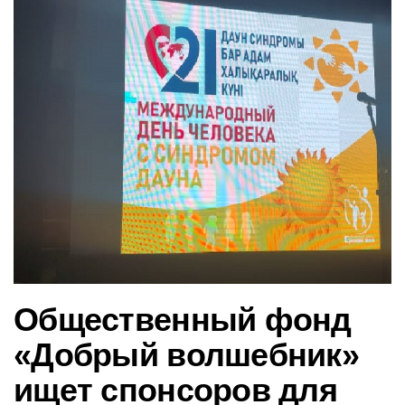
в
и
г
а
ц
и
ю
Общественный фонд
«Добрый волшебник»
ищет спонсоров для