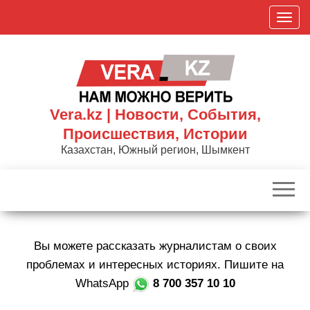
Skip
П
to
о
the
к
content
а
з
а
Vera.kz | Новости, События,
т
Происшествия, Истории
ь
Казахстан, Южный регион, Шымкент
/
С
к
р
ы
Вы можете рассказать журналистам о своих
т
ь
проблемах и интересных историях. Пишите на
н
WhatsApp
8 700 357 10 10
а