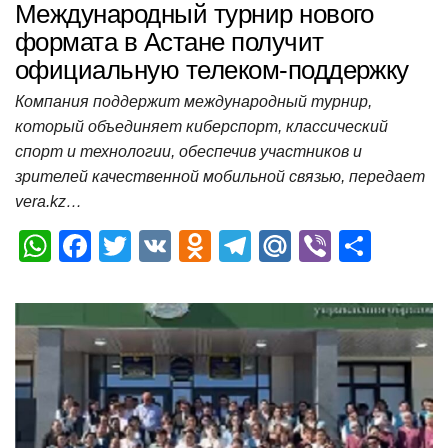
Международный турнир нового
формата в Астане получит
официальную телеком-поддержку
Компания поддержит международный турнир,
который объединяет киберспорт, классический
спорт и технологии, обеспечив участников и
зрителей качественной мобильной связью, передает
vera.kz…
W
F
T
V
O
T
M
Vi
О
h
a
wi
K
d
el
ail
b
т
at
c
tt
n
e
.R
er
п
s
e
er
o
gr
u
р
A
b
kl
a
а
p
o
a
m
в
p
o
ss
и