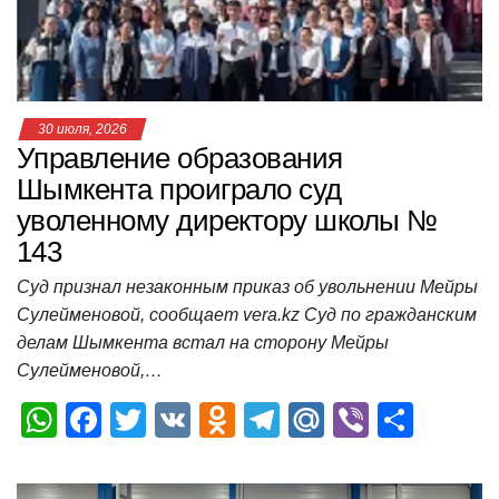
k
ni
т
ki
ь
30 июля, 2026
Управление образования
Шымкента проиграло суд
уволенному директору школы №
143
Суд признал незаконным приказ об увольнении Мейры
Сулейменовой, сообщает vera.kz Суд по гражданским
делам Шымкента встал на сторону Мейры
Сулейменовой,…
W
F
T
V
O
T
M
Vi
О
h
a
wi
K
d
el
ail
b
т
at
c
tt
n
e
.R
er
п