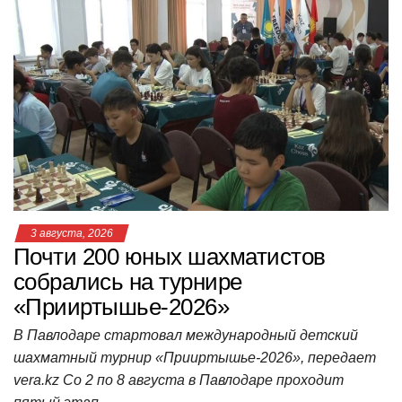
в
и
г
а
ц
и
ю
3 августа, 2026
Почти 200 юных шахматистов
собрались на турнире
«Прииртышье-2026»
В Павлодаре стартовал международный детский
шахматный турнир «Прииртышье-2026», передает
vera.kz Со 2 по 8 августа в Павлодаре проходит