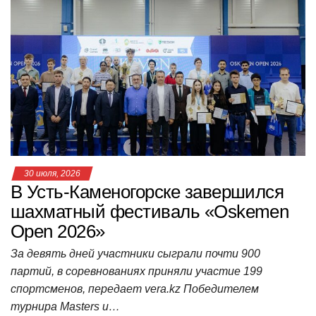
s
e
er
o
gr
u
р
A
b
kl
a
а
p
o
a
m
в
p
o
ss
и
k
ni
т
ki
ь
30 июля, 2026
В Усть-Каменогорске завершился
шахматный фестиваль «Oskemen
Open 2026»
За девять дней участники сыграли почти 900
партий, в соревнованиях приняли участие 199
спортсменов, передает vera.kz Победителем
турнира Masters и…