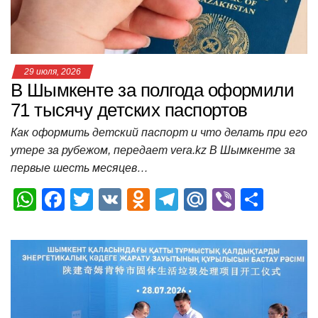
k
ni
т
ki
ь
29 июля, 2026
В Шымкенте за полгода оформили
71 тысячу детских паспортов
Как оформить детский паспорт и что делать при его
утере за рубежом, передает vera.kz В Шымкенте за
первые шесть месяцев…
W
F
T
V
O
T
M
Vi
О
h
a
wi
K
d
el
ail
b
т
at
c
tt
n
e
.R
er
п
s
e
er
o
gr
u
р
A
b
kl
a
а
p
o
a
m
в