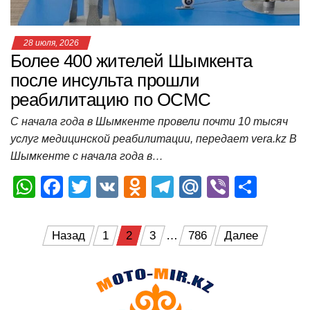
ki
ь
28 июля, 2026
Более 400 жителей Шымкента
после инсульта прошли
реабилитацию по ОСМС
С начала года в Шымкенте провели почти 10 тысяч
услуг медицинской реабилитации, передает vera.kz В
Шымкенте с начала года в…
W
F
T
V
O
T
M
Vi
О
h
a
wi
K
d
el
ail
b
т
at
c
tt
n
e
.R
er
п
Пагинация
Назад
1
2
3
…
786
Далее
s
e
er
o
gr
u
р
записей
A
b
kl
a
а
p
o
a
m
в