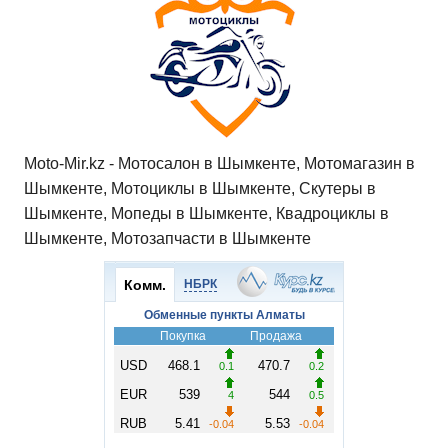
p
o
ss
и
k
ni
т
ki
ь
Moto-Mir.kz - Мотосалон в Шымкенте, Мотомагазин в
Шымкенте, Мотоциклы в Шымкенте, Скутеры в
Шымкенте, Мопеды в Шымкенте, Квадроциклы в
Шымкенте, Мотозапчасти в Шымкенте