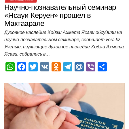
Научно-познавательный семинар
«Ясауи Керуен» прошел в
Мактаарале
Духовное наследие Ходжи Ахмета Ясави обсудили на
научно-познавательном семинаре, сообщает vera.kz
Ученые, изучающие духовное наследие Ходжи Ахмета
Ясави, собрались в…
W
F
T
V
O
T
M
Vi
О
h
a
wi
K
d
el
ail
b
т
at
c
tt
n
e
.R
er
п
s
e
er
o
gr
u
р
A
b
kl
a
а
p
o
a
m
в
p
o
ss
и