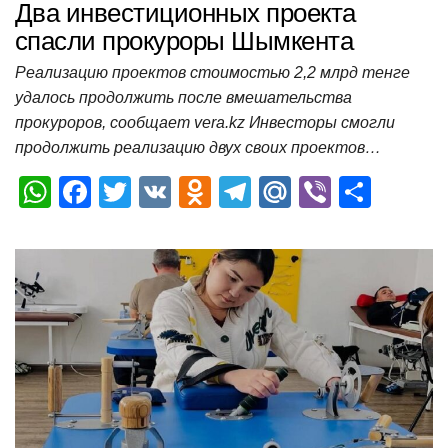
Два инвестиционных проекта
спасли прокуроры Шымкента
Реализацию проектов стоимостью 2,2 млрд тенге
удалось продолжить после вмешательства
прокуроров, сообщает vera.kz Инвесторы смогли
продолжить реализацию двух своих проектов…
W
F
T
V
O
T
M
Vi
О
h
a
wi
K
d
el
ail
b
т
at
c
tt
n
e
.R
er
п
s
e
er
o
gr
u
р
A
b
kl
a
а
p
o
a
m
в
p
o
ss
и
k
ni
т