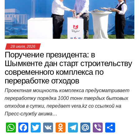
p
o
ss
и
k
ni
т
ki
ь
28 июля, 2026
Поручение президента: в
Шымкенте дан старт строительству
современного комплекса по
переработке отходов
Проектная мощность комплекса предусматривает
переработку порядка 1000 тонн твердых бытовых
отходов в сутки, передает vera.kz со ссылкой на
Пресс-службу акима…
W
F
T
V
O
T
M
Vi
О
h
a
wi
K
d
el
ail
b
т