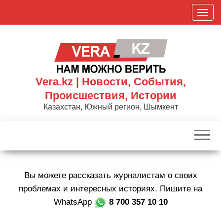
Skip
П
to
о
the
к
content
а
з
а
Vera.kz | Новости, События,
т
Происшествия, Истории
ь
Казахстан, Южный регион, Шымкент
/
С
к
р
ы
Вы можете рассказать журналистам о своих
т
ь
проблемах и интересных историях. Пишите на
н
WhatsApp
8 700 357 10 10
а