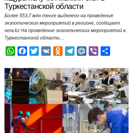
Туркестанской области
Более 553,7 млн тенге выделено на проведение
энзоотических мероприятий в регионе, сообщает
vera.kz На проведение энзоотических мероприятий в
Туркестанской области…
W
F
T
V
O
T
M
Vi
О
h
a
wi
K
d
el
ail
b
т
at
c
tt
n
e
.R
er
п
s
e
er
o
gr
u
р
A
b
kl
a
а
p
o
a
m
в
p
o
ss
и
k
ni
т
ki
ь