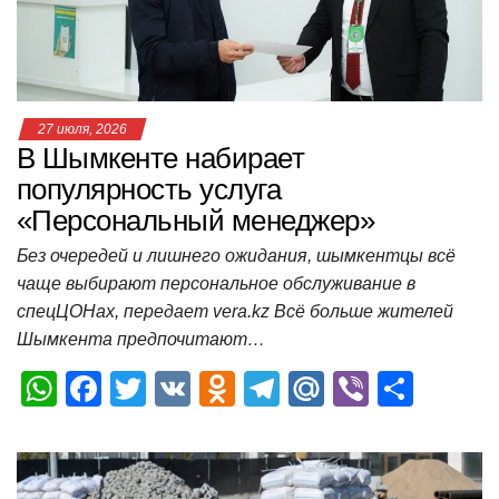
k
ni
т
ki
ь
27 июля, 2026
В Шымкенте набирает
популярность услуга
«Персональный менеджер»
Без очередей и лишнего ожидания, шымкентцы всё
чаще выбирают персональное обслуживание в
спецЦОНах, передает vera.kz Всё больше жителей
Шымкента предпочитают…
W
F
T
V
O
T
M
Vi
О
h
a
wi
K
d
el
ail
b
т
at
c
tt
n
e
.R
er
п
s
e
er
o
gr
u
р