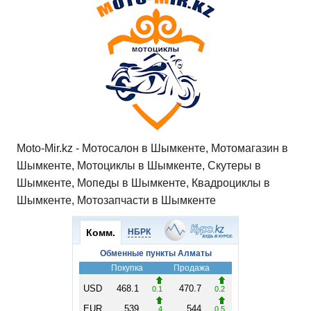
p
o
a
m
в
p
o
ss
и
k
ni
т
ki
ь
Moto-Mir.kz - Мотосалон в Шымкенте, Мотомагазин в
Шымкенте, Мотоциклы в Шымкенте, Скутеры в
Шымкенте, Мопеды в Шымкенте, Квадроциклы в
Шымкенте, Мотозапчасти в Шымкенте