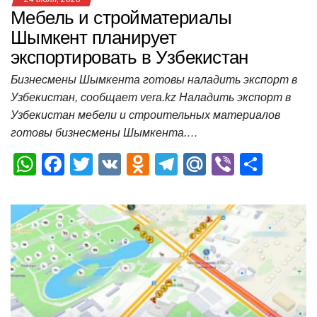
Мебель и стройматериалы
Шымкент планирует
экспортировать в Узбекистан
Бизнесмены Шымкента готовы наладить экспорт в
Узбекистан, сообщает vera.kz Наладить экспорт в
Узбекистан мебели и строительных материалов
готовы бизнесмены Шымкента.…
W
F
T
V
O
T
M
Vi
О
h
a
wi
K
d
el
ail
b
т
at
c
tt
n
e
.R
er
п
s
e
er
o
gr
u
р
A
b
kl
a
а
p
o
a
m
в
p
o
ss
и