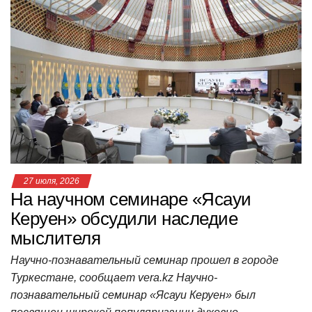
в
и
г
а
ц
и
ю
27 июля, 2026
На научном семинаре «Ясауи
Керуен» обсудили наследие
мыслителя
Научно-познавательный семинар прошел в городе
Туркестане, сообщает vera.kz Научно-
познавательный семинар «Ясауи Керуен» был