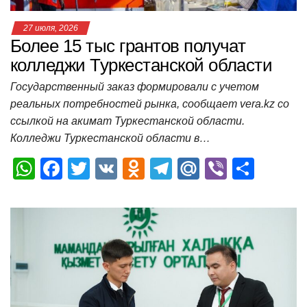
27 июля, 2026
Более 15 тыс грантов получат
колледжи Туркестанской области
Государственный заказ формировали с учетом
реальных потребностей рынка, сообщает vera.kz со
ссылкой на акимат Туркестанской области.
Колледжи Туркестанской области в…
W
F
T
V
O
T
M
Vi
О
h
a
wi
K
d
el
ail
b
т
at
c
tt
n
e
.R
er
п
s
e
er
o
gr
u
р
A
b
kl
a
а
p
o
a
m
в
p
o
ss
и