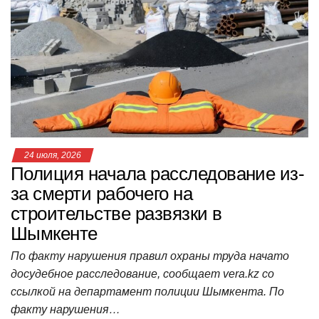
A
b
kl
a
а
p
o
a
m
в
p
o
ss
и
k
ni
т
ki
ь
24 июля, 2026
Полиция начала расследование из-
за смерти рабочего на
строительстве развязки в
Шымкенте
По факту нарушения правил охраны труда начато
досудебное расследование, сообщает vera.kz со
ссылкой на департамент полиции Шымкента. По
факту нарушения…