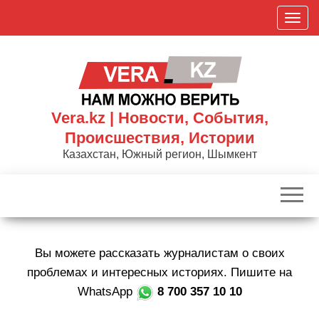
Skip
П
to
о
the
к
content
а
з
а
Vera.kz | Новости, События,
т
Происшествия, Истории
ь
Казахстан, Южный регион, Шымкент
/
С
к
р
ы
Вы можете рассказать журналистам о своих
т
ь
проблемах и интересных историях. Пишите на
н
WhatsApp
8 700 357 10 10
а