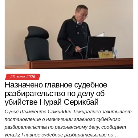
s
e
er
o
gr
u
р
A
b
kl
a
а
p
o
a
m
в
p
o
ss
и
k
ni
т
ki
ь
23 июля, 2026
Назначено главное судебное
разбирательство по делу об
убийстве Нурай Серикбай
Судья Шымкента Самиддин Темиралиев зачитывает
постановление о назначении главного судебного
разбирательства по резонансному делу, сообщает
vera.kz Главное судебное разбирательство по…