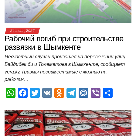
k
ni
т
ki
ь
24 июля, 2026
Рабочий погиб при строительстве
развязки в Шымкенте
Несчастный случай произошел на пересечении улиц
Байдибек би и Толеметова в Шымкенте, сообщает
vera.kz Травмы несовместимые с жизнью на
рабочем…
W
F
T
V
O
T
M
Vi
О
h
a
wi
K
d
el
ail
b
т
at
c
tt
n
e
.R
er
п
s
e
er
o
gr
u
р
A
b
kl
a
а