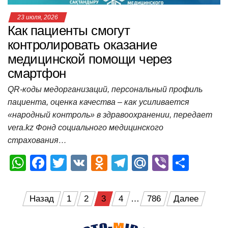
23 июля, 2026
Как пациенты смогут
контролировать оказание
медицинской помощи через
смартфон
QR-коды медорганизаций, персональный профиль
пациента, оценка качества – как усиливается
«народный контроль» в здравоохранении, передает
vera.kz Фонд социального медицинского
страхования…
W
F
T
V
O
T
M
Vi
О
h
a
wi
K
d
el
ail
b
т
at
c
tt
n
e
.R
er
п
Пагинация
Назад
1
2
3
4
…
786
Далее
s
e
er
o
gr
u
р
записей
A
b
kl
a
а