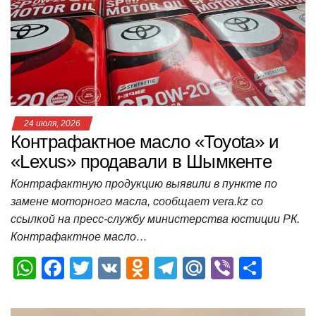
p
o
a
m
в
p
o
ss
и
k
ni
т
ki
ь
24 июля, 2026
Контрафактное масло «Toyota» и
«Lexus» продавали в Шымкенте
Контрафактную продукцию выявили в пункте по
замене моторного масла, сообщает vera.kz со
ссылкой на пресс-службу министерства юстиции РК.
Контрафактное масло…
W
F
T
V
O
T
M
Vi
О
h
a
wi
K
d
el
ail
b
т
at
c
tt
n
e
.R
er
п