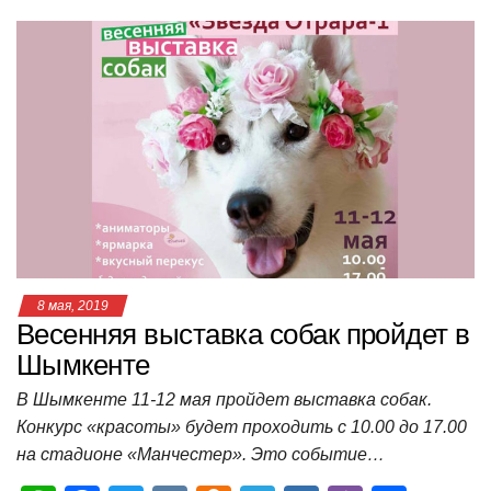
at
c
tt
n
e
.R
er
п
s
e
er
o
gr
u
р
A
b
kl
a
а
p
o
a
m
в
p
o
ss
и
k
ni
т
ki
ь
8 мая, 2019
Весенняя выставка собак пройдет в
Шымкенте
В Шымкенте 11-12 мая пройдет выставка собак.
Конкурс «красоты» будет проходить с 10.00 до 17.00
на стадионе «Манчестер». Это событие…