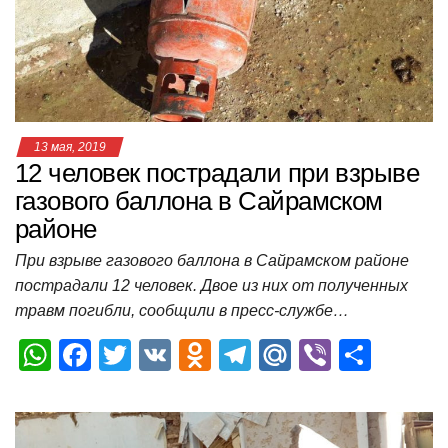
p
o
ss
и
k
ni
т
ki
ь
13 мая, 2019
12 человек пострадали при взрыве
газового баллона в Сайрамском
районе
При взрыве газового баллона в Сайрамском районе
пострадали 12 человек. Двое из них от полученных
травм погибли, сообщили в пресс-службе…
W
F
T
V
O
T
M
Vi
О
h
a
wi
K
d
el
ail
b
т
at
c
tt
n
e
.R
er
п