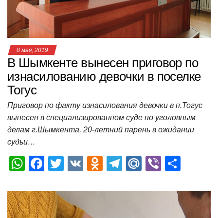
k
ni
т
ki
ь
8 мая, 2019
В Шымкенте вынесен приговор по
изнасилованию девочки в поселке
Тогус
Приговор по факту изнасилования девочки в п.Тогус
вынесен в специализированном суде по уголовным
делам г.Шымкента. 20-летний парень в ожидании
судьи…
W
F
T
V
O
T
M
Vi
О
h
a
wi
K
d
el
ail
b
т
at
c
tt
n
e
.R
er
п
s
e
er
o
gr
u
р