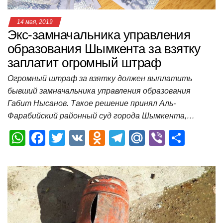
14 мая, 2019
Экс-замначальника управления
образования Шымкента за взятку
заплатит огромный штраф
Огромный штраф за взятку должен выплатить
бывший замначальника управления образования
Габит Нысанов. Такое решение принял Аль-
Фарабийский районный суд города Шымкента,…
W
F
T
V
O
T
M
Vi
О
h
a
wi
K
d
el
ail
b
т
at
c
tt
n
e
.R
er
п
s
e
er
o
gr
u
р
A
b
kl
a
а
p
o
a
m
в