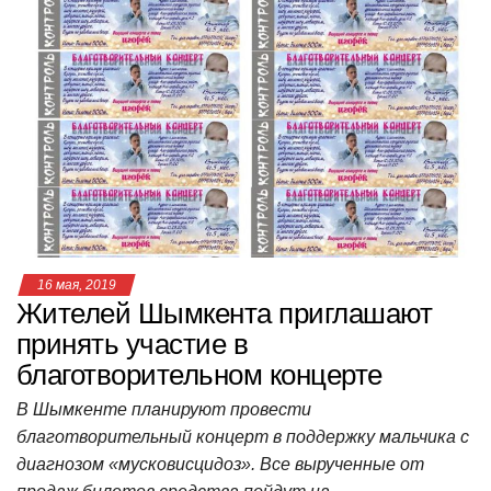
в
и
г
а
ц
и
ю
16 мая, 2019
Жителей Шымкента приглашают
принять участие в
благотворительном концерте
В Шымкенте планируют провести
благотворительный концерт в поддержку мальчика с
диагнозом «мусковисцидоз». Все вырученные от