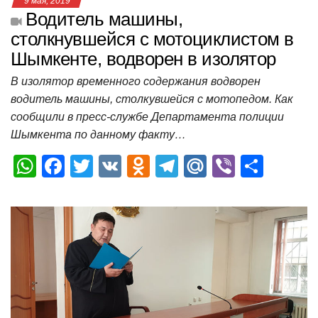
9 мая, 2019
Водитель машины,
столкнувшейся с мотоциклистом в
Шымкенте, водворен в изолятор
В изолятор временного содержания водворен
водитель машины, столкувшейся с мотопедом. Как
сообщили в пресс-службе Департамента полиции
Шымкента по данному факту…
W
F
T
V
O
T
M
Vi
О
h
a
wi
K
d
el
ail
b
т
at
c
tt
n
e
.R
er
п
s
e
er
o
gr
u
р
A
b
kl
a
а
p
o
a
m
в
p
o
ss
и