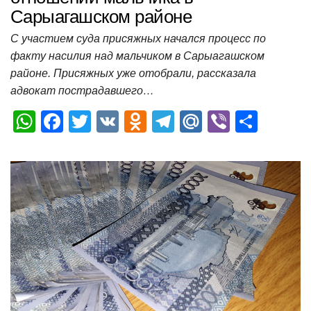
Сарыагашском районе
С участием суда присяжных начался процесс по
факту насилия над мальчиком в Сарыагашском
районе. Присяжных уже отобрали, рассказала
адвокат пострадавшего…
W
F
T
V
O
T
M
Vi
О
h
a
wi
K
d
el
ail
b
т
at
c
tt
n
e
.R
er
п
s
e
er
o
gr
u
р
A
b
kl
a
а
p
o
a
m
в
p
o
ss
и
k
ni
т
ki
ь