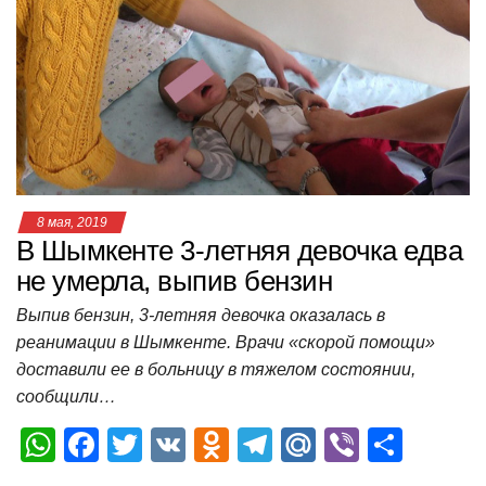
A
b
kl
a
а
p
o
a
m
в
p
o
ss
и
k
ni
т
ki
ь
8 мая, 2019
В Шымкенте 3-летняя девочка едва
не умерла, выпив бензин
Выпив бензин, 3-летняя девочка оказалась в
реанимации в Шымкенте. Врачи «скорой помощи»
доставили ее в больницу в тяжелом состоянии,
сообщили…
W
F
T
V
O
T
M
Vi
О
h
a
wi
K
d
el
ail
b
т