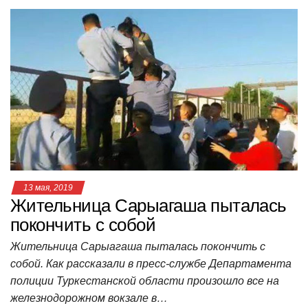
at
c
tt
n
e
.R
er
п
s
e
er
o
gr
u
р
A
b
kl
a
а
p
o
a
m
в
p
o
ss
и
k
ni
т
ki
ь
13 мая, 2019
Жительница Сарыагаша пыталась
покончить с собой
Жительница Сарыагаша пыталась покончить с
собой. Как рассказали в пресс-службе Департамента
полиции Туркестанской области произошло все на
железнодорожном вокзале в…