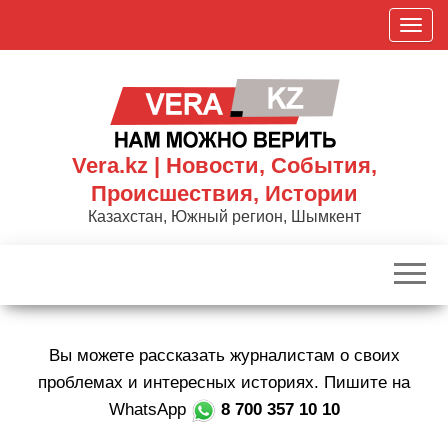
Skip
П
to
о
the
к
content
а
з
а
Vera.kz | Новости, События,
т
Происшествия, Истории
ь
Казахстан, Южный регион, Шымкент
/
С
к
р
ы
Вы можете рассказать журналистам о своих
т
ь
проблемах и интересных историях. Пишите на
н
WhatsApp
8 700 357 10 10
а