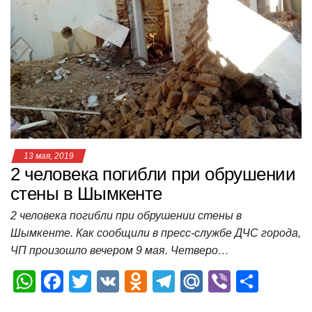
s
e
er
o
gr
u
р
A
b
kl
a
а
p
o
a
m
в
p
o
ss
и
k
ni
т
ki
ь
13 мая, 2019
2 человека погибли при обрушении
стены в Шымкенте
2 человека погибли при обрушении стены в
Шымкенте. Как сообщили в пресс-службе ДЧС города,
ЧП произошло вечером 9 мая. Четверо…
W
F
T
V
O
T
M
Vi
О
h
a
wi
K
d
el
ail
b
т