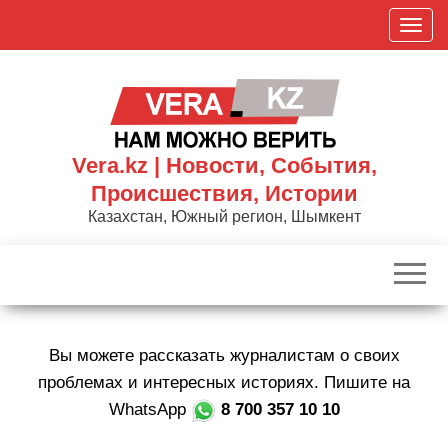
Skip
П
to
о
the
к
content
а
з
а
Vera.kz | Новости, События,
т
Происшествия, Истории
ь
Казахстан, Южный регион, Шымкент
/
С
к
р
ы
Вы можете рассказать журналистам о своих
т
ь
проблемах и интересных историях. Пишите на
н
WhatsApp
8 700 357 10 10
а