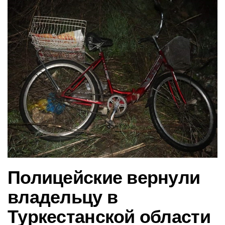
в
и
г
а
ц
и
ю
Полицейские вернули
владельцу в
Туркестанской области