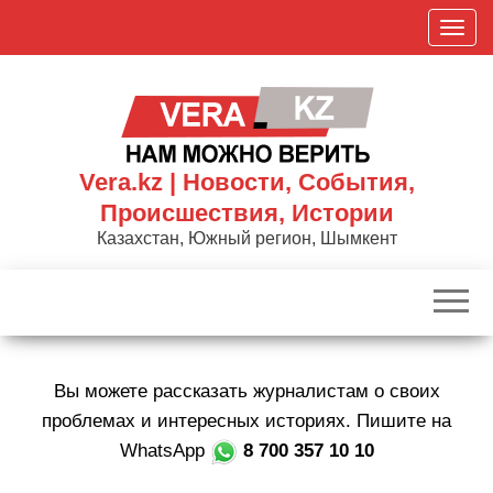
Skip
П
to
о
the
к
content
а
з
а
Vera.kz | Новости, События,
т
Происшествия, Истории
ь
Казахстан, Южный регион, Шымкент
/
С
к
р
ы
Вы можете рассказать журналистам о своих
т
ь
проблемах и интересных историях. Пишите на
н
WhatsApp
8 700 357 10 10
а