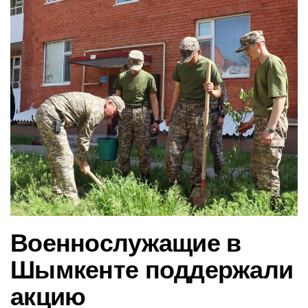
в
и
г
а
ц
и
ю
Военнослужащие в
Шымкенте поддержали
акцию