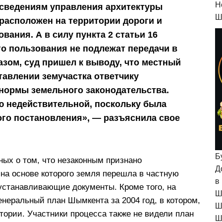
H
о сведениям управления архитектуры
Ш
расположен на территории дороги и
ания. А в силу пункта 2 статьи 16
о пользования не подлежат передачи в
азом, суд пришел к выводу, что местный
авлении земучастка ответчику
нормы земельного законодательства.
ю недействительной, поскольку была
ого постановления», — разъяснила свое
Б
ных о том, что незаконным признано
Д
на основе которого земля перешла в частную
в
устанавливающие документы. Кроме того, на
Ш
неральный план Шымкента за 2004 год, в котором,
Ш
итории. Участники процесса также не видели план
Ш