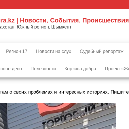
ra.kz | Новости, События, Происшествия
захстан, Южный регион, Шымкент
Регион 17
Новости на слух
Судебный репортаж
шное дело
Полезности
Корзина добра
Проект «Жи
там о своих проблемах и интересных историях. Пишит