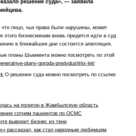
оказало решение суда», — заявила
мейцева.
 что лицо, чьи права были нарушены, может
я этого бизнесменам вновь придется идти в суд
шению в ближайшие дни состоится апелляция.
ные планы Шымкента можно посмотреть по этой
generalnye-plany-goroda-predydushhix-let/
vk
О решении суда можно посмотреть по ссылке:
илась на полигон в Жамбылскую область
рение сотням пациентов по ОСМС
те выводит бизнес из тени
рх» рассказал, как стал народным любимцем