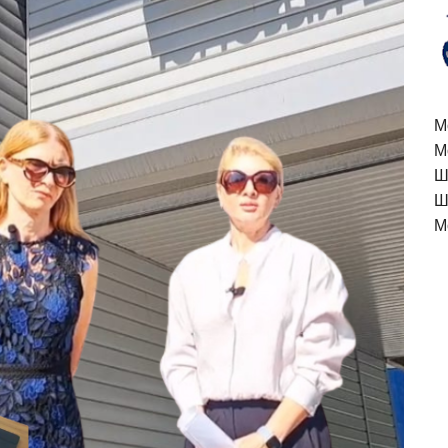
M
М
Ш
Ш
М