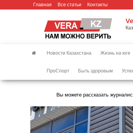
Skip
Главная
Все статьи
Контакты
to
the
Ve
content
Ка
Новости Казахстана
Жизнь на юге
ПроСпорт
Быть здоровым
Успе
Вы можете рассказать журналис