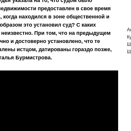
дья указала на то, что судом было
недвижимости предоставлен в свое время
, когда находился в зоне общественной и
образом это установил суд? С каких
A
 неизвестно. При том, что на предыдущем
К
очно и достоверно установлено, что те
Ш
влены истцом, датированы гораздо позже,
Ш
аталья Бурмистрова.