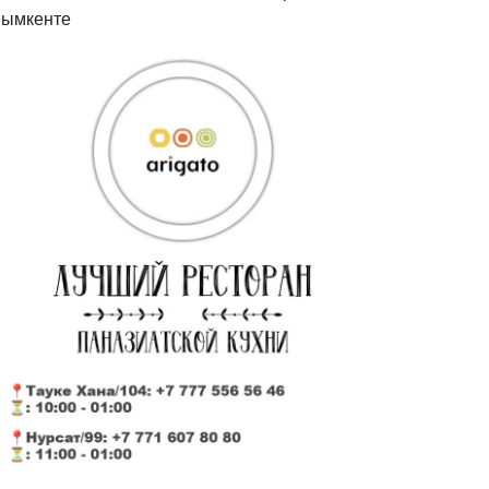
ымкенте