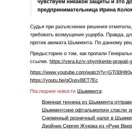
чувствуем никакой защиты и это д
предпринимательница Ирина Коло
Судья при разъяснении решения отметила,
требовать возмущение ущерба. Правда, дл
против акимата Шымкента. По данному ре
Предысторию о том, как пропали Генераль
ссылке.
https://vera.kz/v-shymkente-propali-
https://www.youtube.com/watch?v=GTi30Hlt0
https://youtu.be/qQusvBET7Ec
Последние новости
Шымкента
:
Военная техника из Шымкента отправ
Шымкентские офтальмологи спасли з
Сниженный розничный налог в Шымкен
Двойник Сергея Жукова из «Руки Вве