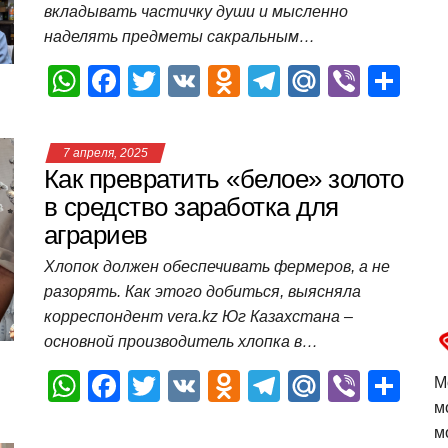
вкладывать частичку души и мысленно
k
ni
т
наделять предметы сакральным…
ki
ь
W
F
T
V
O
T
M
Vi
О
h
a
wi
K
d
el
ail
b
т
at
c
tt
n
e
.R
er
п
7 апреля, 2025
s
e
er
o
gr
u
р
Как превратить «белое» золото
A
b
kl
a
а
в средство заработка для
аграриев
p
o
a
m
в
p
o
ss
и
Хлопок должен обеспечивать фермеров, а не
разорять. Как этого добиться, выясняла
k
ni
т
корреспондент vera.kz Юг Казахстана –
ki
ь
основной производитель хлопка в…
W
F
T
V
O
T
M
Vi
О
М
м
h
a
wi
K
d
el
ail
b
т
м