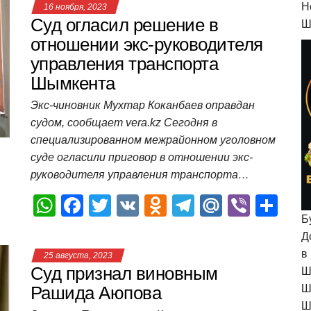
at
c
tt
n
e
.R
er
п
H
16 ноября, 2023
s
e
er
o
gr
u
р
Суд огласил решение в
Ш
A
b
kl
a
а
отношении экс-руководителя
управления транспорта
p
o
a
m
в
Шымкента
p
o
ss
и
Экс-чиновник Мухтар Коканбаев оправдан
k
ni
т
судом, сообщает vera.kz Сегодня в
ki
ь
специализированном межрайонном уголовном
суде огласили приговор в отношении экс-
руководителя управления транспорта…
W
F
T
V
O
T
M
Vi
О
Б
h
a
wi
K
d
el
ail
b
т
Д
at
c
tt
n
e
.R
er
п
в
25 августа, 2023
s
e
er
o
gr
u
р
Суд признал виновным
Ш
A
b
kl
a
а
Рашида Аюпова
Ш
Ш