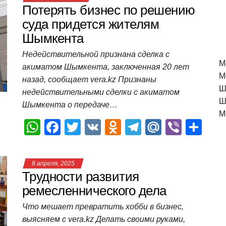
Потерять бизнес по решению
суда придется жителям
Шымкента
Недействительной признана сделка с
M
акиматом Шымкента, заключенная 20 лет
М
назад, сообщает vera.kz Признаны
Ш
недействительными сделки с акиматом
Ш
Шымкента о передаче…
М
W
F
T
V
O
T
M
Vi
О
h
a
wi
K
d
el
ail
b
т
at
c
tt
n
e
.R
er
п
8 апреля, 2025
s
e
er
o
gr
u
р
Трудности развития
A
b
kl
a
а
ремесленнического дела
p
o
a
m
в
Что мешает превратить хобби в бизнес,
выясняем с vera.kz Делать своими руками,
p
o
ss
и