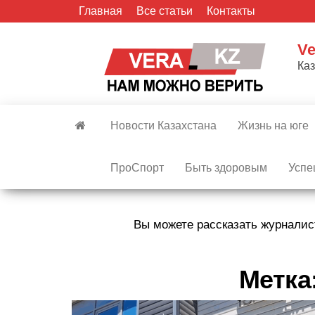
Skip
Главная
Все статьи
Контакты
to
the
Ve
content
Ка
Новости Казахстана
Жизнь на юге
ПроСпорт
Быть здоровым
Успе
Вы можете рассказать журналис
Метка