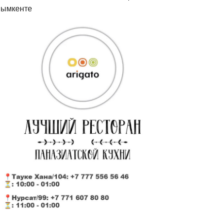
ымкенте