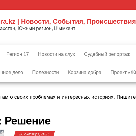
ra.kz | Новости, События, Происшествия
захстан, Южный регион, Шымкент
Регион 17
Новости на слух
Судебный репортаж
шное дело
Полезности
Корзина добра
Проект «Жи
там о своих проблемах и интересных историях. Пишит
:
Решение
28 октября, 2025