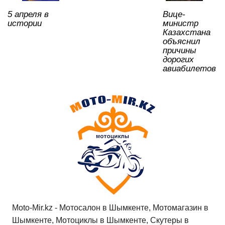
p
o
ss
ть
5 апреля в
Вице-
k
ni
истории
министр
ki
Казахстана
объяснил
причины
дорогих
авиабилетов
Moto-Mir.kz - Мотосалон в Шымкенте, Мотомагазин в
Шымкенте, Мотоциклы в Шымкенте, Скутеры в