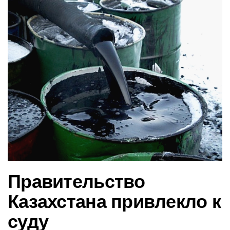
в
и
г
а
ц
и
ю
Правительство
Казахстана привлекло к
суду