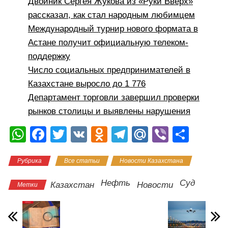
Двойник Сергея Жукова из «Руки Вверх»
рассказал, как стал народным любимцем
Международный турнир нового формата в
Астане получит официальную телеком-
поддержку
Число социальных предпринимателей в
Казахстане выросло до 1 776
Департамент торговли завершил проверки
рынков столицы и выявлены нарушения
W
F
T
V
O
T
M
Vi
О
h
a
wi
K
d
el
ail
b
тп
Рубрика
Все статьи
Новости Казахстана
at
c
tt
n
e
.R
er
р
s
e
er
o
gr
u
а
Нефть
Суд
Казахстан
Новости
Метки
A
b
kl
a
в
p
o
a
m
и