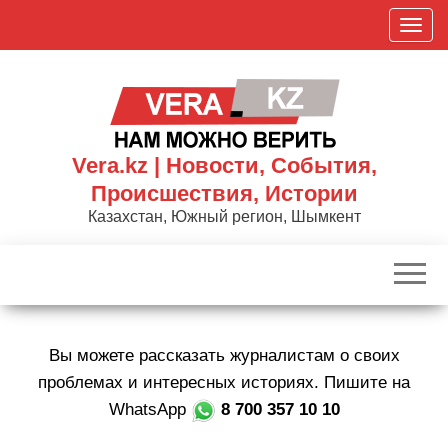
Skip
П
to
о
the
к
content
а
з
а
Vera.kz | Новости, События,
т
Происшествия, Истории
ь
Казахстан, Южный регион, Шымкент
/
С
к
р
ы
Вы можете рассказать журналистам о своих
т
ь
проблемах и интересных историях. Пишите на
н
WhatsApp
8 700 357 10 10
а