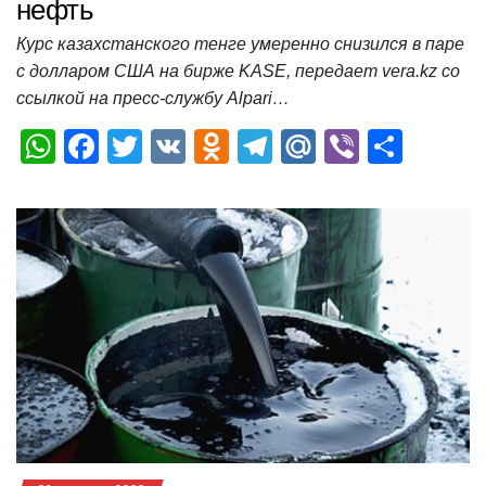
нефть
Курс казахстанского тенге умеренно снизился в паре
с долларом США на бирже KASE, передает vera.kz со
ссылкой на пресс-службу Alpari…
W
F
T
V
O
T
M
Vi
О
h
a
wi
K
d
el
ail
b
т
at
c
tt
n
e
.R
er
п
s
e
er
o
gr
u
р
A
b
kl
a
а
p
o
a
m
в
p
o
ss
и
k
ni
т
ki
ь