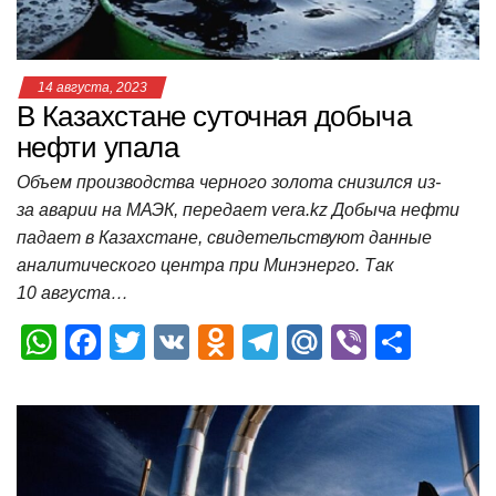
ki
ь
14 августа, 2023
В Казахстане суточная добыча
нефти упала
Объем производства черного золота снизился из-
за аварии на МАЭК, передает vera.kz Добыча нефти
падает в Казахстане, свидетельствуют данные
аналитического центра при Минэнерго. Так
10 августа…
W
F
T
V
O
T
M
Vi
О
h
a
wi
K
d
el
ail
b
т
at
c
tt
n
e
.R
er
п
s
e
er
o
gr
u
р
A
b
kl
a
а