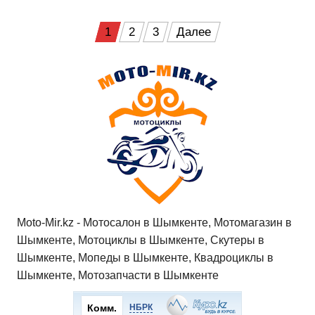
h
a
wi
K
d
el
ail
b
т
at
c
tt
n
e
.R
er
п
Пагинация
1
2
3
Далее
s
e
er
o
gr
u
р
записей
A
b
kl
a
а
p
o
a
m
в
p
o
ss
и
k
ni
т
ki
ь
Moto-Mir.kz - Мотосалон в Шымкенте, Мотомагазин в
Шымкенте, Мотоциклы в Шымкенте, Скутеры в
Шымкенте, Мопеды в Шымкенте, Квадроциклы в
Шымкенте, Мотозапчасти в Шымкенте