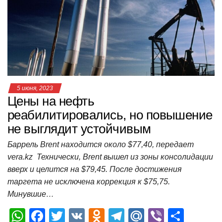
p
o
a
m
в
p
o
ss
и
k
ni
т
ki
ь
5 июня, 2023
Цены на нефть
реабилитировались, но повышение
не выглядит устойчивым
Баррель Brent находится около $77,40, передает
vera.kz Технически, Brent вышел из зоны консолидации
вверх и целится на $79,45. После достижения
таргета не исключена коррекция к $75,75.
Минувшие…
W
F
T
V
O
T
M
Vi
О