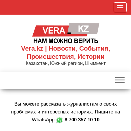
Skip
П
to
о
the
к
content
а
з
а
Vera.kz | Новости, События,
т
Происшествия, Истории
ь
Казахстан, Южный регион, Шымкент
/
С
к
р
ы
Вы можете рассказать журналистам о своих
т
ь
проблемах и интересных историях. Пишите на
н
WhatsApp
8 700 357 10 10
а