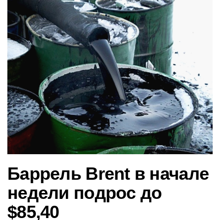
в
и
г
а
ц
и
ю
Баррель Brent в начале
недели подрос до
$85,40