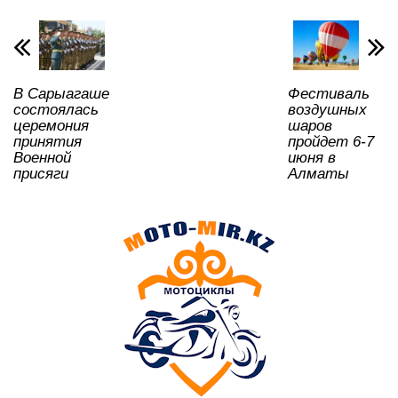
p
o
ss
ть
k
ni
ki
В Сарыагаше
Фестиваль
состоялась
воздушных
церемония
шаров
принятия
пройдет 6-7
Военной
июня в
присяги
Алматы