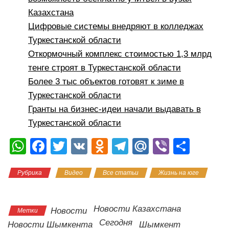
Казахстана
Цифровые системы внедряют в колледжах
Туркестанской области
Откормочный комплекс стоимостью 1,3 млрд
тенге строят в Туркестанской области
Более 3 тыс объектов готовят к зиме в
Туркестанской области
Гранты на бизнес-идеи начали выдавать в
Туркестанской области
W
F
T
V
O
T
M
Vi
О
h
a
wi
K
d
el
ail
b
тп
Рубрика
Видео
Все статьи
Жизнь на юге
at
c
tt
n
e
.R
er
р
Новости на слух
s
e
er
o
gr
u
а
A
b
kl
a
в
Новости Казахстана
Новости
Метки
Сегодня
p
o
a
m
и
Новости Шымкента
Шымкент