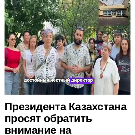
в
и
г
а
ц
и
ю
Президента Казахстана
просят обратить
внимание на