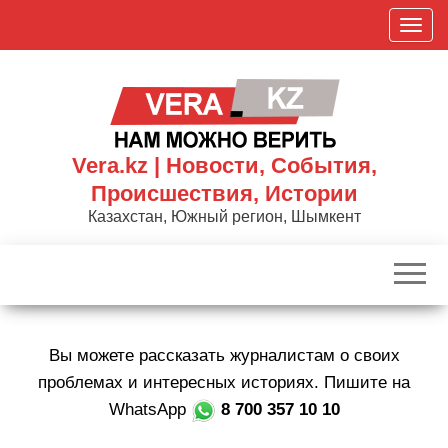
Skip
П
to
о
the
к
content
а
з
а
Vera.kz | Новости, События,
т
Происшествия, Истории
ь
Казахстан, Южный регион, Шымкент
/
С
к
р
ы
Вы можете рассказать журналистам о своих
т
ь
проблемах и интересных историях. Пишите на
н
WhatsApp
8 700 357 10 10
а