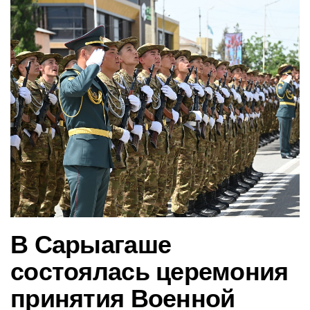
в
и
г
а
ц
и
ю
В Сарыагаше
состоялась церемония
принятия Военной