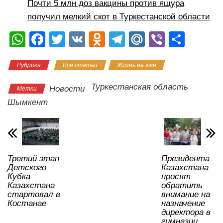
Почти 5 млн доз вакцины против ящура
получил мелкий скот в Туркестанской области
W
F
T
V
O
T
M
Vi
О
h
a
wi
K
d
el
ail
b
тп
Рубрика
Все статьи
Жизнь на юге
at
c
tt
n
e
.R
er
р
s
e
er
o
gr
u
а
Туркестанская область
Новости
Метки
A
b
kl
a
в
Шымкент
p
o
a
m
и
p
o
ss
ть
k
ni
Третий этап
Президента
ki
Детского
Казахстана
Кубка
просят
Казахстана
обратить
стартовал в
внимание на
Костанае
назначение
директора в
гимназии