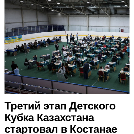
в
и
г
а
ц
и
ю
Третий этап Детского
Кубка Казахстана
стартовал в Костанае