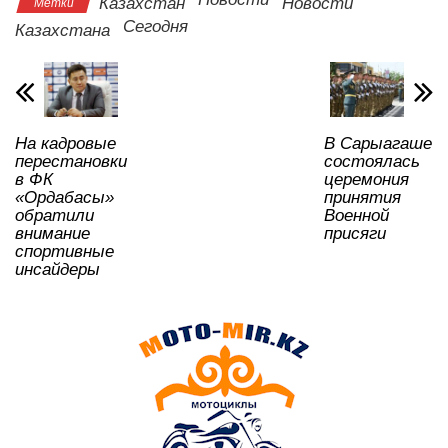
A
b
kl
a
в
Казахстан
Новости
Метки
Сегодня
p
o
a
m
и
Казахстана
p
o
ss
ть
k
ni
ki
На кадровые
В Сарыагаше
перестановки
состоялась
в ФК
церемония
«Ордабасы»
принятия
обратили
Военной
внимание
присяги
спортивные
инсайдеры