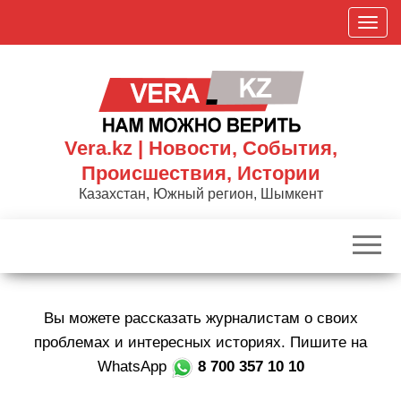
Skip
П
to
о
the
к
content
а
з
а
Vera.kz | Новости, События,
т
Происшествия, Истории
ь
Казахстан, Южный регион, Шымкент
/
С
к
р
ы
Вы можете рассказать журналистам о своих
т
ь
проблемах и интересных историях. Пишите на
н
WhatsApp
8 700 357 10 10
а