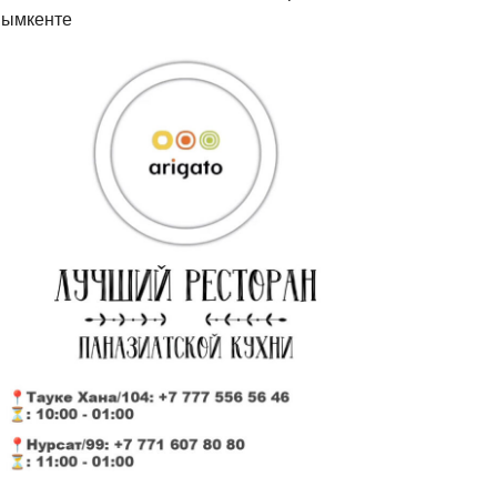
ымкенте