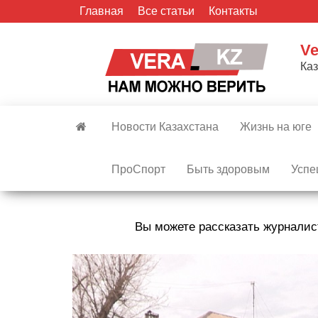
Skip
Главная
Все статьи
Контакты
to
the
Ve
content
Ка
Новости Казахстана
Жизнь на юге
ПроСпорт
Быть здоровым
Успе
Вы можете рассказать журналис