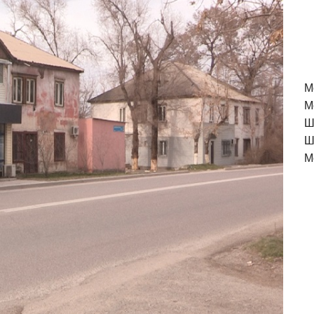
M
М
Ш
Ш
М