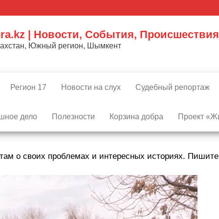
ra.kz | Новости, События, Происшествия
захстан, Южный регион, Шымкент
Регион 17
Новости на слух
Судебный репортаж
шное дело
Полезности
Корзина добра
Проект «Жи
там о своих проблемах и интересных историях. Пишит