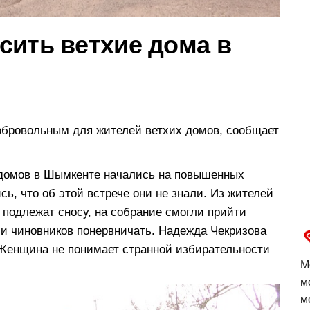
сить ветхие дома в
обровольным для жителей ветхих домов, сообщает
домов в Шымкенте начались на повышенных
сь, что об этой встрече они не знали. Из жителей
е подлежат сносу, на собрание смогли прийти
ли чиновников понервничать. Надежда Чекризова
 Женщина не понимает странной избирательности
М
м
м