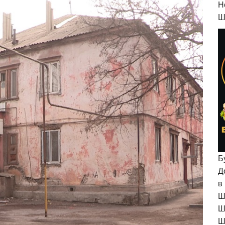
H
Ш
Б
Д
в
Ш
Ш
Ш