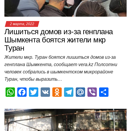
ki
ь
2 марта, 2022
Лишиться домов из-за генплана
Шымкента боятся жители мкр
Туран
Жители мкр. Туран боятся лишиться домов из-за
генплана Шымкента, сообщает vera.kz Полсотни
человек собрались в шымкентском микрорайоне
Туран, чтобы выразить…
W
F
T
V
O
T
M
Vi
О
h
a
wi
K
d
el
ail
b
т
at
c
tt
n
e
.R
er
п
s
e
er
o
gr
u
р
A
b
kl
a
а