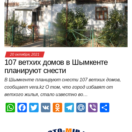
p
o
a
m
в
p
o
ss
и
k
ni
т
ki
ь
20 октября, 2021
107 ветхих домов в Шымкенте
планируют снести
В Шымкенте планируют снести 107 ветхих домов,
сообщает vera.kz О том, что город избавят от
ветхого жилья, стало известно во…
W
F
T
V
O
T
M
Vi
О
h
a
wi
K
d
el
ail
b
т
at
c
tt
n
e
.R
er
п