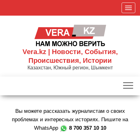
Skip
П
to
о
the
к
content
а
з
а
Vera.kz | Новости, События,
т
Происшествия, Истории
ь
Казахстан, Южный регион, Шымкент
/
С
к
р
ы
Вы можете рассказать журналистам о своих
т
ь
проблемах и интересных историях. Пишите на
н
WhatsApp
8 700 357 10 10
а