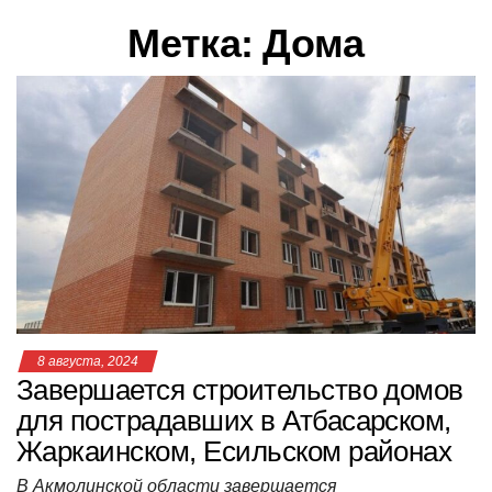
в
Метка:
Дома
и
г
а
ц
и
ю
8 августа, 2024
Завершается строительство домов
для пострадавших в Атбасарском,
Жаркаинском, Есильском районах
В Акмолинской области завершается