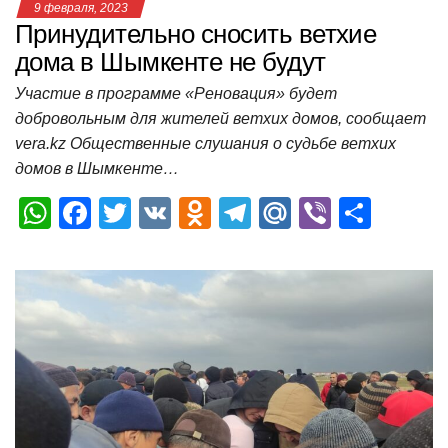
9 февраля, 2023
Принудительно сносить ветхие
дома в Шымкенте не будут
Участие в программе «Реновация» будет
добровольным для жителей ветхих домов, сообщает
vera.kz Общественные слушания о судьбе ветхих
домов в Шымкенте…
W
F
T
V
O
T
M
Vi
О
h
a
wi
K
d
el
ail
b
т
at
c
tt
n
e
.R
er
п
s
e
er
o
gr
u
р
A
b
kl
a
а
p
o
a
m
в
p
o
ss
и
k
ni
т