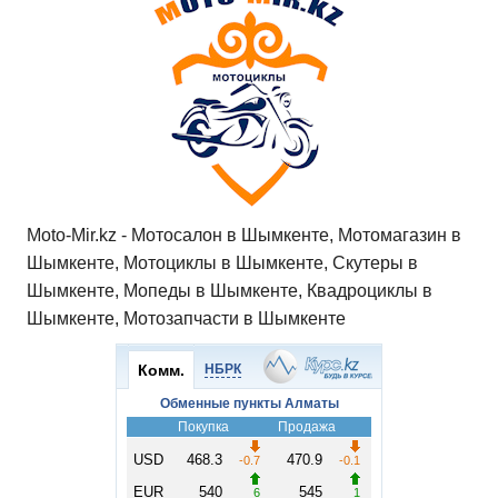
s
e
er
o
gr
u
р
A
b
kl
a
а
p
o
a
m
в
p
o
ss
и
k
ni
т
ki
ь
Moto-Mir.kz - Мотосалон в Шымкенте, Мотомагазин в
Шымкенте, Мотоциклы в Шымкенте, Скутеры в
Шымкенте, Мопеды в Шымкенте, Квадроциклы в
Шымкенте, Мотозапчасти в Шымкенте