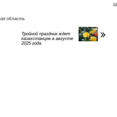
тп
Ш
р
а
кая область
в
и
Тройной праздник ждет
казахстанцев в августе
ть
2025 года