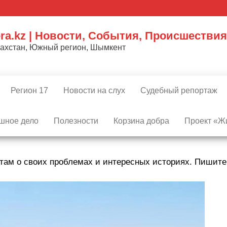
ra.kz | Новости, События, Происшествия
захстан, Южный регион, Шымкент
Регион 17
Новости на слух
Судебный репортаж
шное дело
Полезности
Корзина добра
Проект «Жи
там о своих проблемах и интересных историях. Пишит