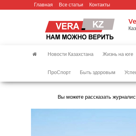
Skip
Главная
Все статьи
Контакты
to
the
Ve
content
Ка
Новости Казахстана
Жизнь на юге
ПроСпорт
Быть здоровым
Успе
Вы можете рассказать журналис