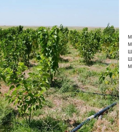
M
М
Ш
Ш
М