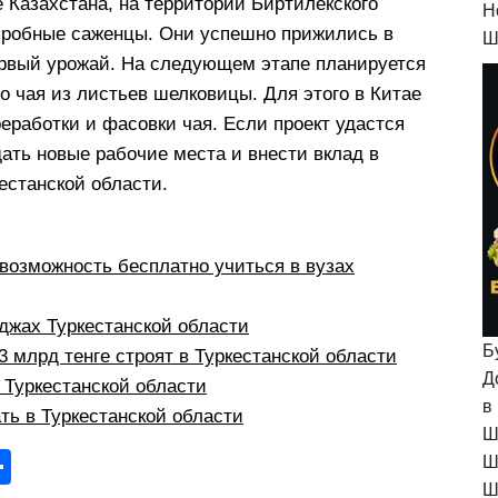
 Казахстана, на территории Биртилекского
H
 пробные саженцы. Они успешно прижились в
Ш
ервый урожай. На следующем этапе планируется
о чая из листьев шелковицы. Для этого в Китае
еработки и фасовки чая. Если проект удастся
дать новые рабочие места и внести вклад в
естанской области.
возможность бесплатно учиться в вузах
жах Туркестанской области
Б
 млрд тенге строят в Туркестанской области
Д
в Туркестанской области
в
ть в Туркестанской области
Ш
О
Ш
Ш