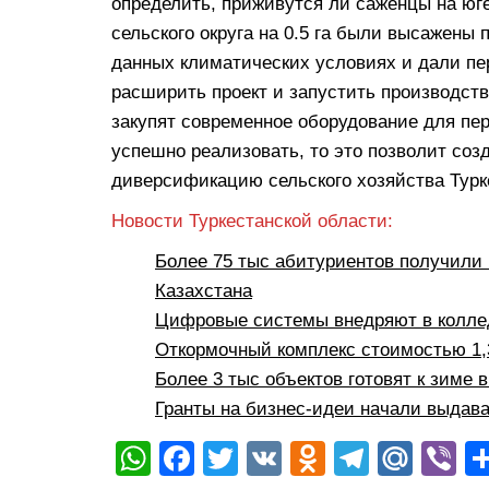
определить, приживутся ли саженцы на юге
сельского округа на 0.5 га были высажены
данных климатических условиях и дали п
расширить проект и запустить производств
закупят современное оборудование для пер
успешно реализовать, то это позволит соз
диверсификацию сельского хозяйства Турк
Новости Туркестанской области:
Более 75 тыс абитуриентов получили 
Казахстана
Цифровые системы внедряют в коллед
Откормочный комплекс стоимостью 1,3
Более 3 тыс объектов готовят к зиме 
Гранты на бизнес-идеи начали выдава
W
F
T
V
O
T
M
Vi