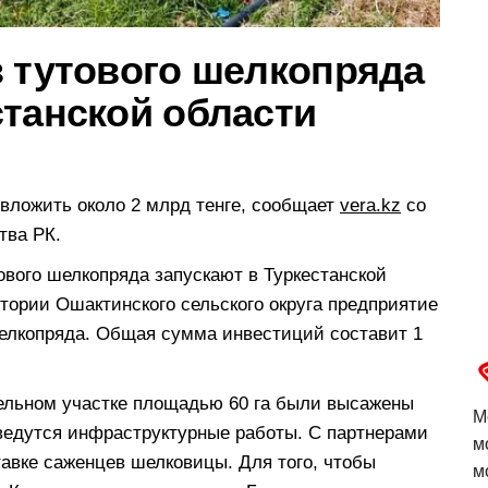
з тутового шелкопряда
станской области
 вложить около 2 млрд тенге, сообщает
vera.kz
со
тва РК.
ового шелкопряда запускают в Туркестанской
тории Ошактинского сельского округа предприятие
елкопряда. Общая сумма инвестиций составит 1
мельном участке площадью 60 га были высажены
М
 ведутся инфраструктурные работы. С партнерами
м
тавке саженцев шелковицы. Для того, чтобы
м