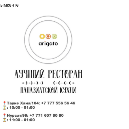
ымкенте