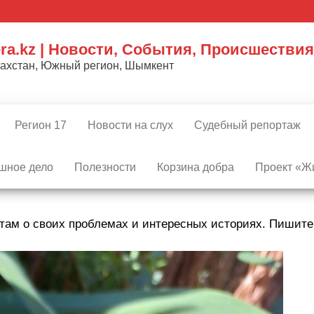
ra.kz | Новости, События, Происшествия
захстан, Южный регион, Шымкент
Регион 17
Новости на слух
Судебный репортаж
шное дело
Полезности
Корзина добра
Проект «Жи
там о своих проблемах и интересных историях. Пишит