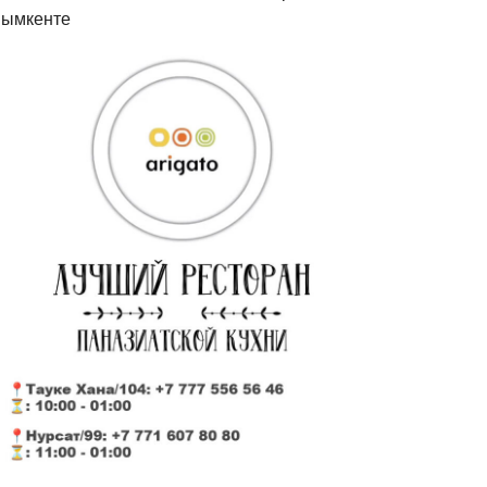
ымкенте