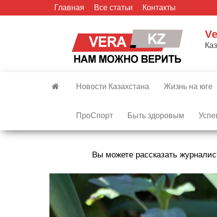
Skip
Главная
Все статьи
Контакты
to
the
Ve
content
Ка
Новости Казахстана
Жизнь на юге
ПроСпорт
Быть здоровым
Успе
Вы можете рассказать журналис