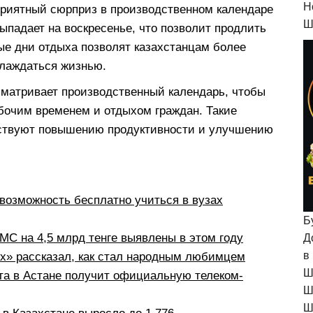
H
 приятный сюрприз в производственном календаре
Ш
выпадает на воскресенье, что позволит продлить
ые дни отдыха позволят казахстанцам более
слаждаться жизнью.
сматривает производственный календарь, чтобы
бочим временем и отдыхом граждан. Такие
обствуют повышению продуктивности и улучшению
возможность бесплатно учиться в вузах
Б
С на 4,5 млрд тенге выявлены в этом году
Д
в
рх» рассказал, как стал народным любимцем
Ш
а в Астане получит официальную телеком-
Ш
Ш