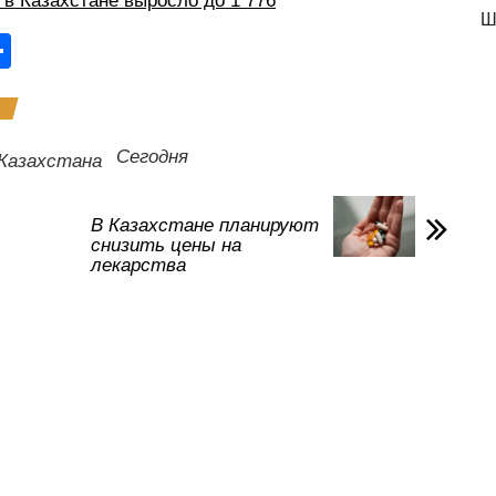
в Казахстане выросло до 1 776
Ш
О
тп
р
а
Сегодня
Казахстана
в
и
В Казахстане планируют
снизить цены на
ть
лекарства