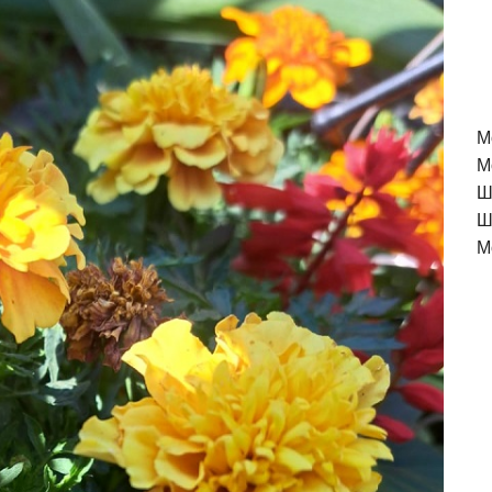
M
М
Ш
Ш
М