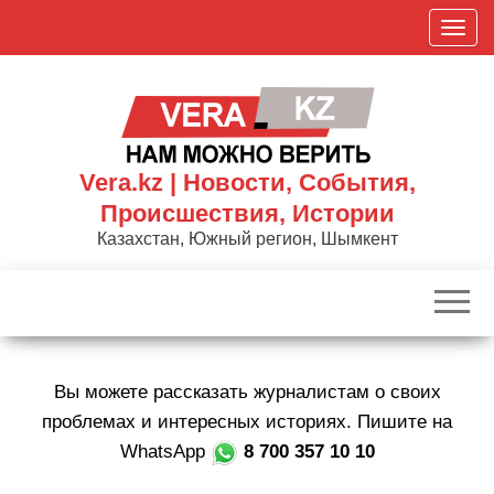
Skip
П
to
о
the
к
content
а
з
а
Vera.kz | Новости, События,
т
Происшествия, Истории
ь
Казахстан, Южный регион, Шымкент
/
С
к
р
ы
Вы можете рассказать журналистам о своих
т
ь
проблемах и интересных историях. Пишите на
н
WhatsApp
8 700 357 10 10
а