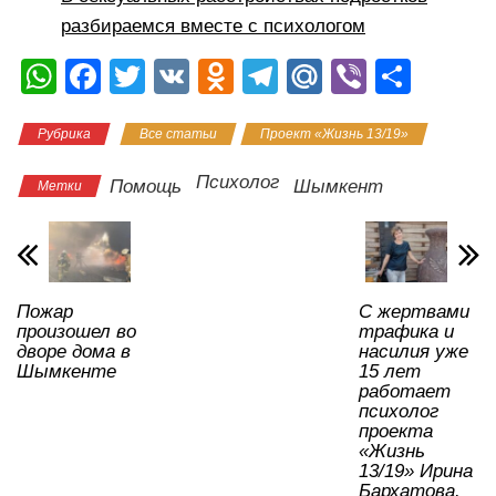
разбираемся вместе с психологом
W
F
T
V
O
T
M
Vi
О
h
a
wi
K
d
el
ail
b
тп
Рубрика
Все статьи
Проект «Жизнь 13/19»
at
c
tt
n
e
.R
er
р
s
e
er
o
gr
u
а
Психолог
Помощь
Шымкент
Метки
A
b
kl
a
в
p
o
a
m
и
p
o
ss
ть
Пожар
С жертвами
k
ni
произошел во
трафика и
ki
дворе дома в
насилия уже
Шымкенте
15 лет
работает
психолог
проекта
«Жизнь
13/19» Ирина
Бархатова.