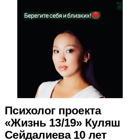
в
и
г
а
ц
и
ю
Психолог проекта
«Жизнь 13/19» Куляш
Сейдалиева 10 лет