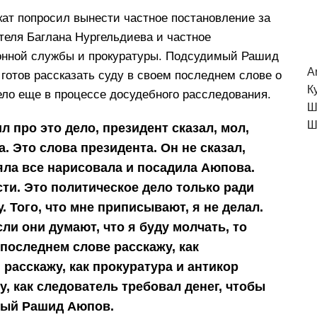
кат попросил вынести частное постановление за
теля Баглана Нургельдиева и частное
онной службы и прокуратуры. Подсудимый Рашид
A
 готов рассказать суду в своем последнем слове о
К
дело еще в процессе досудебного расследования.
Ш
Ш
л про это дело, президент сказал, мол,
. Это слова президента. Он не сказал,
яла все нарисовала и посадила Аюпова.
ти. Это политическое дело только ради
. Того, что мне приписывают, я не делал.
сли они думают, что я буду молчать, то
последнем слове расскажу, как
расскажу, как прокуратура и антикор
, как следователь требовал денег, чтобы
мый Рашид Аюпов.