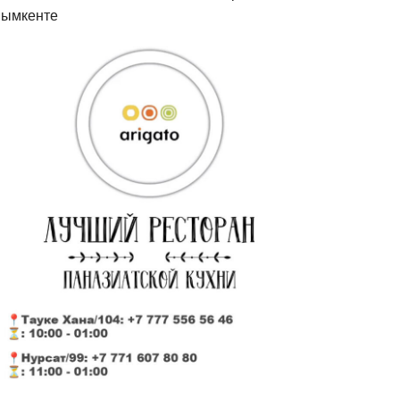
ымкенте