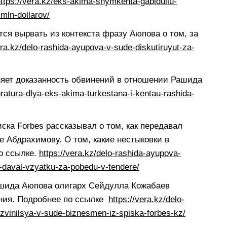
ttps://vera.kz/eks-akima-shymkenta-gabidullu-
mln-dollarov/
тся вырвать из контекста фразу Аюпова о том, за
era.kz/delo-rashida-ayupova-v-sude-diskutiruyut-za-
сняет доказанность обвинений в отношении Рашида
kuratura-dlya-eks-akima-turkestana-i-kentau-rashida-
иска Forbes рассказывал о том, как передавал
е Абдрахимову. О том, какие нестыковки в
о ссылке.
https://vera.kz/delo-rashida-ayupova-
-daval-vzyatku-za-pobedu-v-tendere/
шида Аюпова олигарх Сейдулла Кожабаев
ания. Подробнее по ссылке
https://vera.kz/delo-
zvinilsya-v-sude-biznesmen-iz-spiska-forbes-kz/