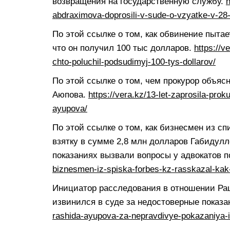
возвращения на государственную службу.
h
abdraximova-doprosili-v-sude-o-vzyatke-v-28-
По этой ссылке о том, как обвинение пытае
что он получил 100 тыс долларов.
https://v
chto-poluchil-podsudimyj-100-tys-dollarov/
По этой ссылке о том, чем прокурор объя
Аюпова.
https://vera.kz/13-let-zaprosila-pro
ayupova/
По этой ссылке о том, как бизнесмен из сп
взятку в сумме 2,8 млн долларов Габидулл
показаниях вызвали вопросы у адвокатов п
biznesmen-iz-spiska-forbes-kz-rasskazal-kak
Инициатор расследования в отношении Ра
извинился в суде за недостоверные показ
rashida-ayupova-za-nepravdivye-pokazaniya-i