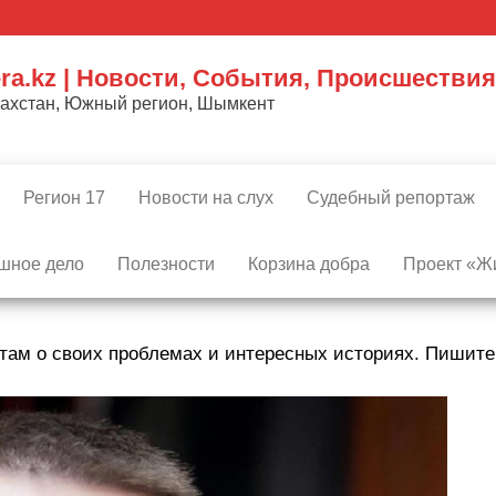
ra.kz | Новости, События, Происшествия
захстан, Южный регион, Шымкент
Регион 17
Новости на слух
Судебный репортаж
шное дело
Полезности
Корзина добра
Проект «Жи
там о своих проблемах и интересных историях. Пишит