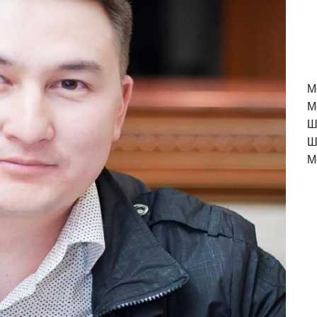
M
М
Ш
Ш
М