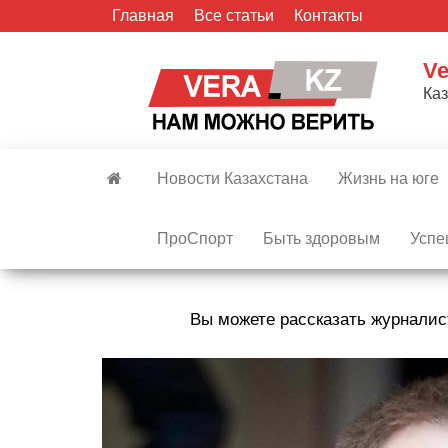
Skip
Главная
Все статьи
Контакты
to
the
Ve
content
Ка
Новости Казахстана
Жизнь на юге
ПроСпорт
Быть здоровым
Успе
Вы можете рассказать журналис