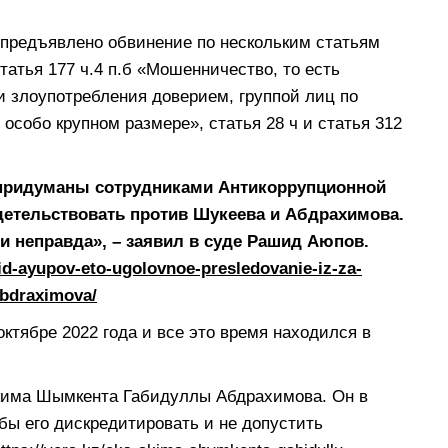
предъявлено обвинение по нескольким статьям
статья 177 ч.4 п.б «Мошенничество, то есть
 злоупотребления доверием, группой лиц по
 особо крупном размере», статья 28 ч и статья 312
 придуманы сотрудниками Антикоррупционной
детельствовать против Шукеева и Абдрахимова.
и неправда», – заявил в суде Рашид Аюпов.
hid-ayupov-eto-ugolovnoe-presledovanie-iz-za-
abdraximova/
тябре 2022 года и все это время находился в
акима Шымкента Габидуллы Абдрахимова. Он в
тобы его дискредитировать и не допустить