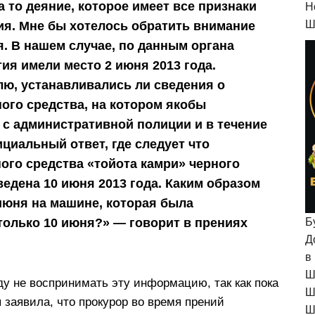
 то деяние, которое имеет все признаки
H
Ш
ия. Мне бы хотелось обратить внимание
я. В нашем случае, по данным органа
ия имели место 2 июня 2013 года.
лю, устанавливались ли сведения о
ого средства, на котором якобы
л с административной полиции и в течение
циальный ответ, где следует что
ого средства «тойота камри» черного
ведена 10 июня 2013 года. Каким образом
июня на машине, которая была
 только 10 июня?» — говорит в прениях
Б
Д
в
Ш
у не воспринимать эту информацию, так как пока
Ш
 заявила, что прокурор во время прений
Ш