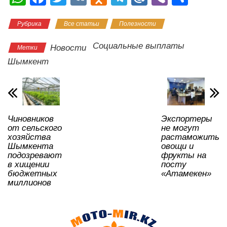
h
a
wi
K
d
el
ail
b
тп
Рубрика
Все статьи
Полезности
at
c
tt
n
e
.R
er
р
s
e
er
o
gr
u
а
Социальные выплаты
Новости
Метки
A
b
kl
a
в
Шымкент
p
o
a
m
и
p
o
ss
ть
k
ni
Чиновников
Экспортеры
ki
от сельского
не могут
хозяйства
растаможить
Шымкента
овощи и
подозревают
фрукты на
в хищении
посту
бюджетных
«Атамекен»
миллионов