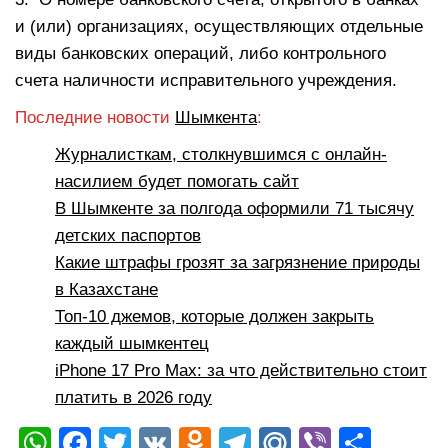
и (или) организациях, осуществляющих отдельные
виды банковских операций, либо контрольного
счета наличности исправительного учреждения.
Последние новости
Шымкента
:
Журналисткам, столкнувшимся с онлайн-
насилием будет помогать сайт
В Шымкенте за полгода оформили 71 тысячу
детских паспортов
Какие штрафы грозят за загрязнение природы
в Казахстане
Топ-10 джемов, которые должен закрыть
каждый шымкентец
iPhone 17 Pro Max: за что действительно стоит
платить в 2026 году
W
F
T
V
O
T
M
Vi
О