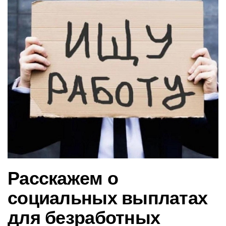
в
и
г
а
ц
и
ю
Расскажем о
социальных выплатах
для безработных