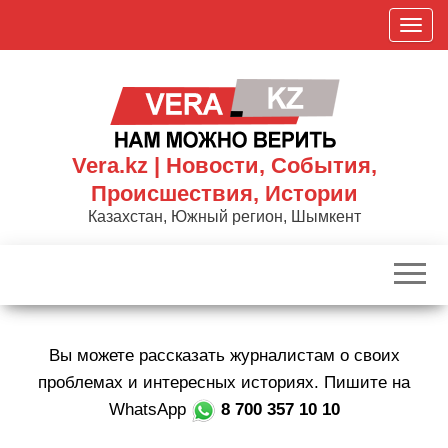
Skip
П
to
о
the
к
content
а
з
а
Vera.kz | Новости, События,
т
Происшествия, Истории
ь
Казахстан, Южный регион, Шымкент
/
С
к
р
ы
Вы можете рассказать журналистам о своих
т
ь
проблемах и интересных историях. Пишите на
н
WhatsApp
8 700 357 10 10
а