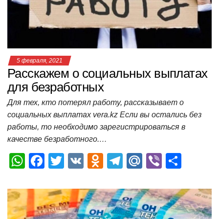
k
ni
т
ki
ь
5 февраля, 2021
Расскажем о социальных выплатах
для безработных
Для тех, кто потерял работу, рассказывает о
социальных выплатах vera.kz Если вы остались без
работы, то необходимо зарегистрироваться в
качестве безработного.…
W
F
T
V
O
T
M
Vi
О
h
a
wi
K
d
el
ail
b
т
at
c
tt
n
e
.R
er
п
s
e
er
o
gr
u
р