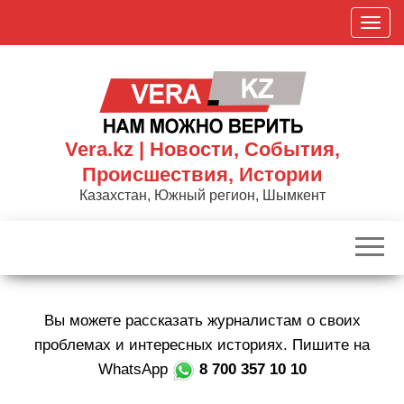
Skip
П
to
о
the
к
content
а
з
а
Vera.kz | Новости, События,
т
Происшествия, Истории
ь
Казахстан, Южный регион, Шымкент
/
С
к
р
ы
Вы можете рассказать журналистам о своих
т
ь
проблемах и интересных историях. Пишите на
н
WhatsApp
8 700 357 10 10
а