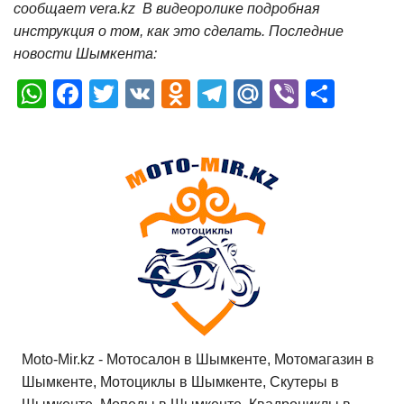
сообщает vera.kz В видеоролике подробная
инструкция о том, как это сделать. Последние
новости Шымкента:
W
F
T
V
O
T
M
Vi
О
h
a
wi
K
d
el
ail
b
т
at
c
tt
n
e
.R
er
п
s
e
er
o
gr
u
р
A
b
kl
a
а
p
o
a
m
в
p
o
ss
и
k
ni
т
ki
ь
Moto-Mir.kz - Мотосалон в Шымкенте, Мотомагазин в
Шымкенте, Мотоциклы в Шымкенте, Скутеры в