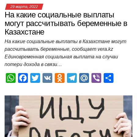
29 марта, 2022
На какие социальные выплаты
могут рассчитывать беременные в
Казахстане
На какие социальные выплаты в Казахстане могут
рассчитывать беременные, сообщает vera.kz
Единовременная социальная выплата на случаи
потери дохода в связи…
W
F
T
V
O
T
M
Vi
О
h
a
wi
K
d
el
ail
b
т
at
c
tt
n
e
.R
er
п
s
e
er
o
gr
u
р
A
b
kl
a
а
p
o
a
m
в
p
o
ss
и