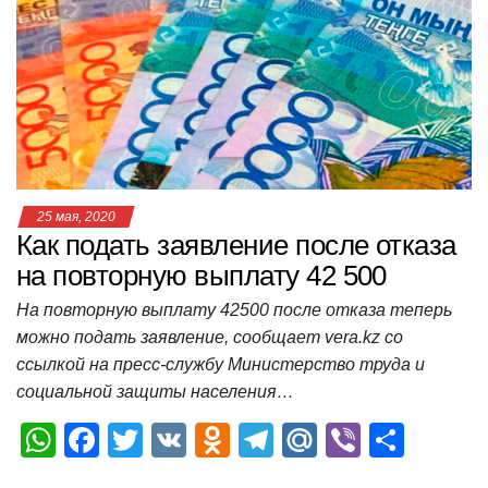
A
b
kl
a
а
p
o
a
m
в
p
o
ss
и
k
ni
т
ki
ь
25 мая, 2020
Как подать заявление после отказа
на повторную выплату 42 500
На повторную выплату 42500 после отказа теперь
можно подать заявление, сообщает vera.kz со
ссылкой на пресс-службу Министерство труда и
социальной защиты населения…
W
F
T
V
O
T
M
Vi
О
h
a
wi
K
d
el
ail
b
т