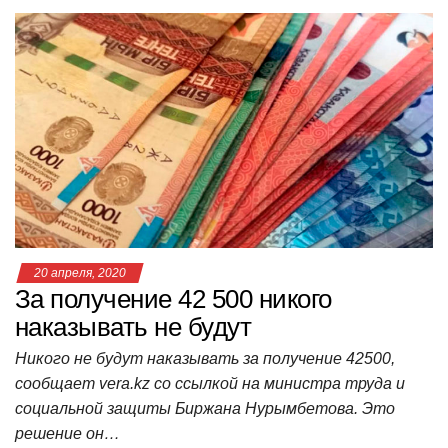
at
c
tt
n
e
.R
er
п
s
e
er
o
gr
u
р
A
b
kl
a
а
p
o
a
m
в
p
o
ss
и
k
ni
т
ki
ь
20 апреля, 2020
За получение 42 500 никого
наказывать не будут
Никого не будут наказывать за получение 42500,
сообщает vera.kz со ссылкой на министра труда и
социальной защиты Биржана Нурымбетова. Это
решение он…