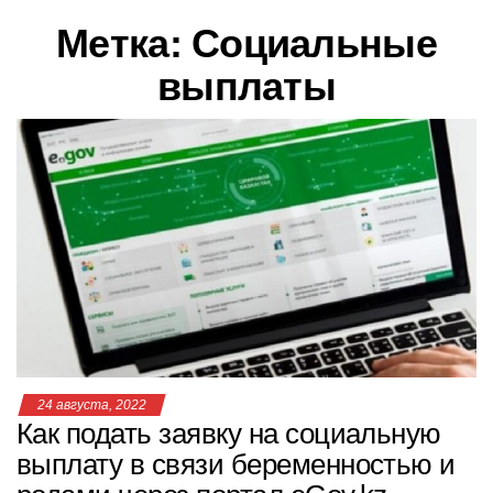
в
Метка:
Социальные
и
г
выплаты
а
ц
и
ю
24 августа, 2022
Как подать заявку на социальную
выплату в связи беременностью и