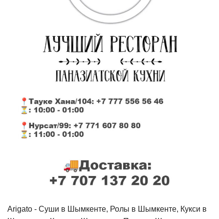
Arigato - Cуши в Шымкенте, Ролы в Шымкенте, Кукси в