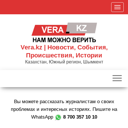
Skip
П
to
о
the
к
content
а
з
а
Vera.kz | Новости, События,
т
Происшествия, Истории
ь
Казахстан, Южный регион, Шымкент
/
С
к
р
ы
Вы можете рассказать журналистам о своих
т
ь
проблемах и интересных историях. Пишите на
н
WhatsApp
8 700 357 10 10
а