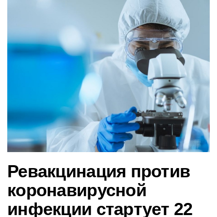
в
и
г
а
ц
и
ю
Ревакцинация против
коронавирусной
инфекции стартует 22