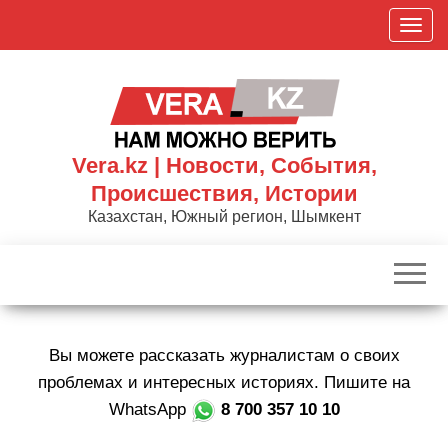
Skip
П
to
о
the
к
content
а
з
а
Vera.kz | Новости, События,
т
Происшествия, Истории
ь
Казахстан, Южный регион, Шымкент
/
С
к
р
ы
Вы можете рассказать журналистам о своих
т
ь
проблемах и интересных историях. Пишите на
н
WhatsApp
8 700 357 10 10
а