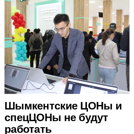
в
и
г
а
ц
и
ю
Шымкентские ЦОНы и
спецЦОНы не будут
работать