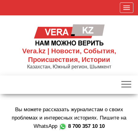
Skip
П
to
о
the
к
content
а
з
а
Vera.kz | Новости, События,
т
Происшествия, Истории
ь
Казахстан, Южный регион, Шымкент
/
С
к
р
ы
Вы можете рассказать журналистам о своих
т
ь
проблемах и интересных историях. Пишите на
н
WhatsApp
8 700 357 10 10
а