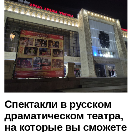
в
и
г
а
ц
и
ю
Спектакли в русском
драматическом театра,
на которые вы сможете