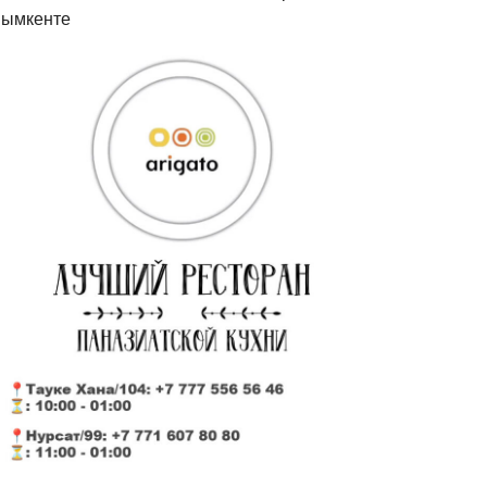
ымкенте