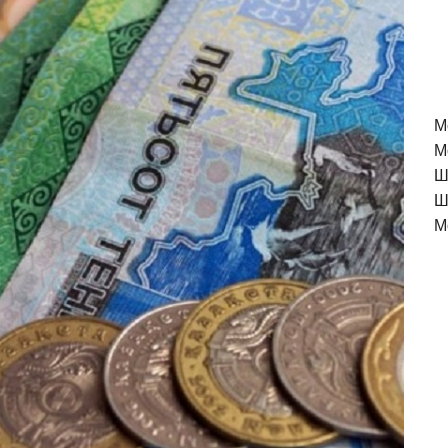
M
М
Ш
Ш
М