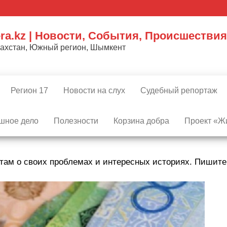
ra.kz | Новости, События, Происшествия
захстан, Южный регион, Шымкент
Регион 17
Новости на слух
Судебный репортаж
шное дело
Полезности
Корзина добра
Проект «Жи
там о своих проблемах и интересных историях. Пишит