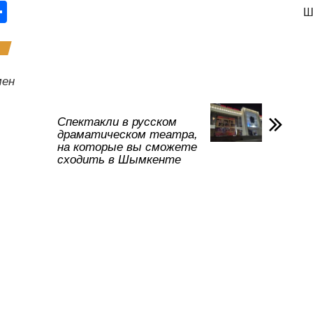
О
Ш
тп
р
а
ен
в
и
Спектакли в русском
драматическом театра,
ть
на которые вы сможете
сходить в Шымкенте