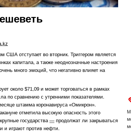
дешеветь
a.kz
ом США отступает во вторник. Триггером является
ынках капитала, а также неоднозначные настроения
очень много эмоций, что негативно влияет на
ует около $71,09 и может торговаться в рамках
сла по сравнению с утренними показателями.
месяце штамма коронавируса «Омикрон».
М
акануне отметила высокую опасность этого
м
 крупные государства
—
продолжат ли закрываться
м
ки и играют против нефти.