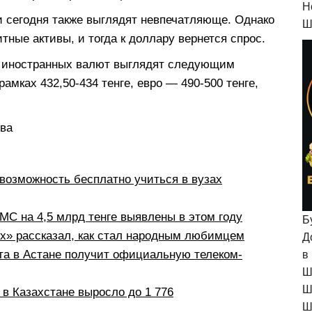
H
 сегодня также выглядят невпечатляюще. Однако
Ш
тные активы, и тогда к доллару вернется спрос.
в иностранных валют выглядят следующим
амках 432,50-434 тенге, евро — 490-500 тенге,
ова
возможность бесплатно учиться в вузах
С на 4,5 млрд тенге выявлены в этом году
Б
рх» рассказал, как стал народным любимцем
Д
а в Астане получит официальную телеком-
в
Ш
Ш
в Казахстане выросло до 1 776
Ш