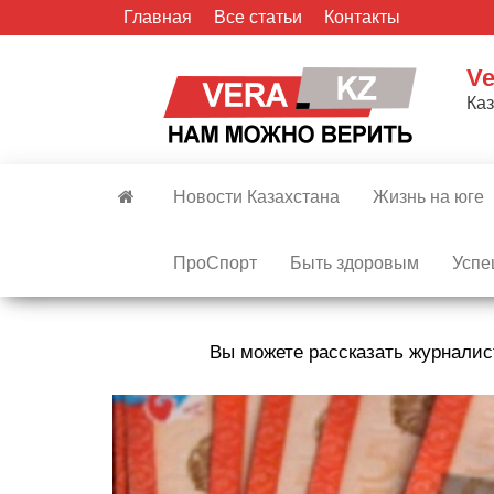
Skip
Главная
Все статьи
Контакты
to
the
Ve
content
Ка
Новости Казахстана
Жизнь на юге
ПроСпорт
Быть здоровым
Успе
Вы можете рассказать журналис