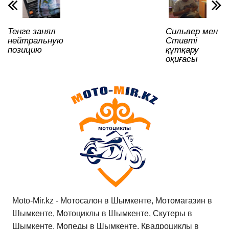
p
o
a
m
и
p
o
ss
ть
Тенге занял
Сильвер мен
k
ni
нейтральную
Стивті
ki
позицию
құтқару
оқиғасы
Moto-Mir.kz - Мотосалон в Шымкенте, Мотомагазин в
Шымкенте, Мотоциклы в Шымкенте, Скутеры в
Шымкенте, Мопеды в Шымкенте, Квадроциклы в