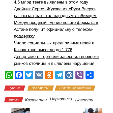
4,5 млрд тенге выявлены в этом году
Двойник Сергея Жукова из «Руки Вверх»
рассказал, как стал народным любимцем
Международный турнир нового формата в
Астане получит официальную телеком-
поддержку
Число социальных предпринимателей в
Казахстане выросло до 1 776
Департамент торговли завершил проверки
рынков столицы и выявлены нарушения
W
F
T
V
O
T
M
Vi
О
h
a
wi
K
d
el
ail
b
тп
Рубрика
Все статьи
Новости Казахстана
at
c
tt
n
e
.R
er
р
s
e
er
o
gr
u
а
Наркотики
Казахстан
Новости
Метки
A
b
kl
a
в