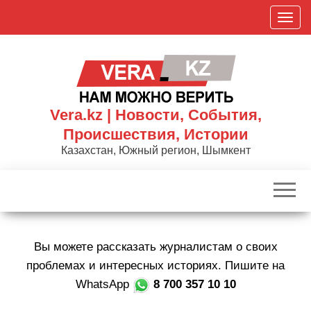
Skip
П
to
о
the
к
content
а
з
а
Vera.kz | Новости, События,
т
Происшествия, Истории
ь
Казахстан, Южный регион, Шымкент
/
С
к
р
ы
Вы можете рассказать журналистам о своих
т
ь
проблемах и интересных историях. Пишите на
н
WhatsApp
8 700 357 10 10
а