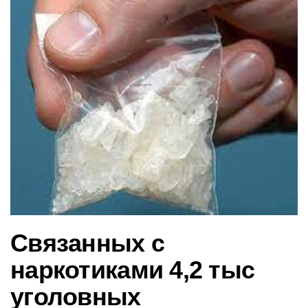
в
и
г
а
ц
и
ю
Связанных с
наркотиками 4,2 тыс
уголовных