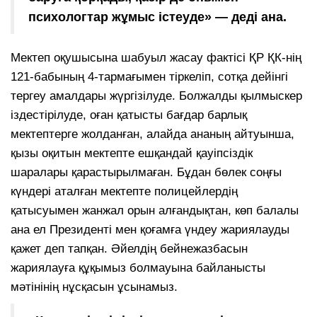
психологтар жұмыс істеуде» — деді ана.
Мектеп оқушысына шабуыл жасау фактісі ҚР ҚК-нің
121-бабының 4-тармағымен тіркеліп, сотқа дейінгі
тергеу амалдары жүргізілуде. Болжалды қылмыскер
іздестірілуде, оған қатысты бағдар барлық
мектептерге жолданған, алайда ананың айтуынша,
қызы оқитын мектепте ешқандай қауіпсіздік
шаралары қарастырылмаған. Бұдан бөлек соңғы
күндері аталған мектепте полицейлердің
қатысуымен жанжал орын алғандықтан, көп балалы
ана ел Президенті мен қоғамға үндеу жариялауды
қажет деп тапқан. Әйелдің бейнежазбасын
жариялауға құқымыз болмауына байланысты
мәтінінің нұсқасын ұсынамыз.