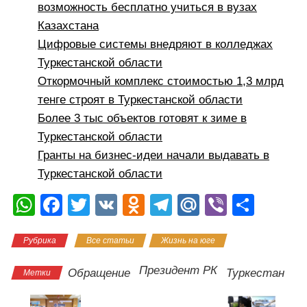
возможность бесплатно учиться в вузах
Казахстана
Цифровые системы внедряют в колледжах
Туркестанской области
Откормочный комплекс стоимостью 1,3 млрд
тенге строят в Туркестанской области
Более 3 тыс объектов готовят к зиме в
Туркестанской области
Гранты на бизнес-идеи начали выдавать в
Туркестанской области
W
F
T
V
O
T
M
Vi
О
h
a
wi
K
d
el
ail
b
тп
Рубрика
Все статьи
Жизнь на юге
at
c
tt
n
e
.R
er
р
s
e
er
o
gr
u
а
Президент РК
Обращение
Туркестан
Метки
A
b
kl
a
в