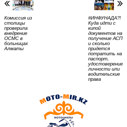
p
o
a
m
и
p
o
ss
ть
Комиссия из
#ИНФУНАДА?!
k
ni
столицы
Куда идти с
ki
проверила
кипой
внедрение
документов на
ОСМС в
получение АСП
больницах
и сколько
Алматы
придется
потратить на
паспорт,
удостоверение
личности или
водительские
права