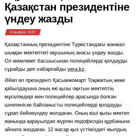
Қазақстан президентіне
үндеу жазды
8 января, 2020
Қазақстанның президентіне Түркістандағы жанжал
шыққан мектептегі оқушының анасы үндеу жазды.
Ол мемлекет басшысынан полицейлерді қолдауды
сұрайды деп хабарлайды
vera.kz
.
Әйел ел президенті Қасымжомарт Тоқаевтың жеке
қабылдауына оның екі қызы оқитын мектептің
мұғалімдері мен полицейлер арасында болған
шиеленіске байланысты полицейлерді қолдауды
сұрап бейнеүндеу жолдаған. Оның кіші қызы мектеп
жанында қарауылдап жүрген педофилдің құрбанына
айнала жаздаған. 12 жасар қыз үстіміздегі жылдың