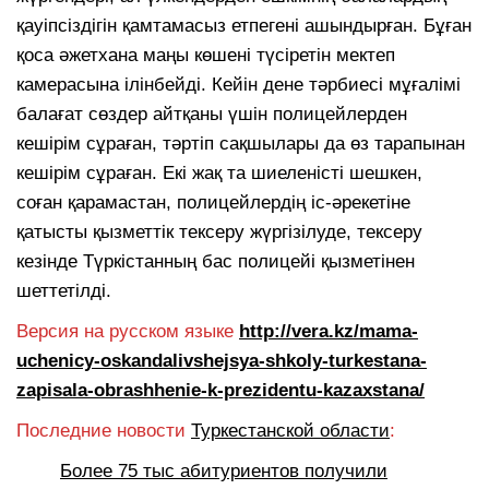
қауіпсіздігін қамтамасыз етпегені ашындырған. Бұған
қоса әжетхана маңы көшені түсіретін мектеп
камерасына ілінбейді. Кейін дене тәрбиесі мұғалімі
балағат сөздер айтқаны үшін полицейлерден
кешірім сұраған, тәртіп сақшылары да өз тарапынан
кешірім сұраған. Екі жақ та шиеленісті шешкен,
соған қарамастан, полицейлердің іс-әрекетіне
қатысты қызметтік тексеру жүргізілуде, тексеру
кезінде Түркістанның бас полицейі қызметінен
шеттетілді.
Версия на русском языке
http://vera.kz/mama-
uchenicy-oskandalivshejsya-shkoly-turkestana-
zapisala-obrashhenie-k-prezidentu-kazaxstana/
Последние новости
Туркестанской области
:
Более 75 тыс абитуриентов получили