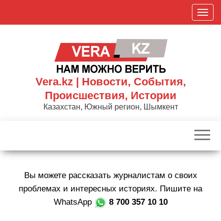
Skip
П
to
о
the
к
content
а
з
а
Vera.kz | Новости, События,
т
Происшествия, Истории
ь
Казахстан, Южный регион, Шымкент
/
С
к
р
ы
Вы можете рассказать журналистам о своих
т
ь
проблемах и интересных историях. Пишите на
н
WhatsApp
8 700 357 10 10
а