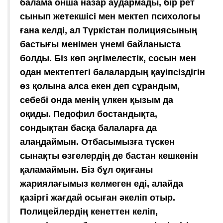
балама онша назар аудармады, бір рет
сынып жетекшісі мен мектеп психологы
ғана келді, ал Түркістан полициясының
бастығы менімен үнемі байланыста
болды. Біз көп әңгімелестік, сосын мен
одан мектептегі балалардың қауіпсіздігін
өз қолына алса екен деп сұрандым,
себебі онда менің үлкен қызым да
оқиды. Педофил бостандықта,
сондықтан басқа балаларға да
алаңдаймын. Отбасымызға түскен
сынақты өзгелердің де бастан кешкенін
қаламаймын. Біз бұл оқиғаны
жариялағымыз келмеген еді, алайда
қазіргі жағдай осыған әкеліп отыр.
Полицейлердің кенеттен келіп,