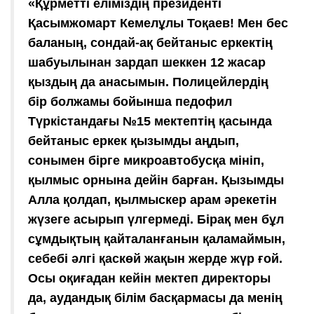
«Құрметті еліміздің президенті
Қасымжомарт Кемелұлы Тоқаев! Мен бес
баланың, сондай-ақ бейтаныс еркектің
шабуылынан зардап шеккен 12 жасар
қыздың да анасымын. Полицейлердің
бір болжамы бойынша педофил
Түркістандағы №15 мектептің қасында
бейтаныс еркек қызымды аңдып,
сонымен бірге микроавтобусқа мініп,
қылмыс орнына дейін барған. Қызымды
Алла қолдап, қылмыскер арам әрекетін
жүзеге асырып үлгермеді. Бірақ мен бұл
сұмдықтың қайталанғанын қаламаймын,
себебі әлгі қаскөй жақын жерде жүр ғой.
Осы оқиғадан кейін мектеп директоры
да, аудандық білім басқармасы да менің