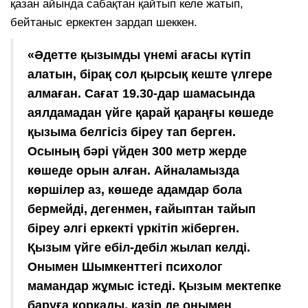
қазан айында сабақтан қайтып келе жатып,
бейтаныс еркектен зардап шеккен.
«Әдетте қызымды үнемі ағасы күтіп
алатын, бірақ сол қырсық кеште үлгере
алмаған. Сағат 19.30-дар шамасында
аялдамадан үйге қарай қараңғы көшеде
қызыма белгісіз біреу тап берген.
Осының бәрі үйден 300 метр жерде
көшеде орын алған. Айналамызда
көршілер аз, көшеде адамдар бола
бермейді, дегенмен, ғайыптан тайып
біреу әлгі еркекті үркітіп жіберген.
Қызым үйге ебіл-дебіл жылап келді.
Онымен Шымкенттегі психолог
мамандар жұмыс істеді. Қызым мектепке
баруға қорқады, қазір де онымен