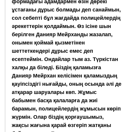
формадағы адамдармен өзін дөрекі
ұстағаны дұрыс болмады деп санаймын,
сол себепті бұл жағдайда полицейлердің
әрекеттерін қолдаймын. Өз ісіне шын
берілген Данияр Мейрханды жазалап,
онымен қоймай қызметінен
шеттеткендері дұрыс емес деп
есептеймін. Ондайлар тым аз. Түркістан
халқы да біледі. Біздің қаламызға
Данияр Мейрхан келісімен қаламыздың
қауіпсіздігі нығайды, оның осында әлі де
атқарар шаруалары көп. Жұмыс
бабымен басқа қалаларға да жиі
барамын, полицейлердің жұмысын көріп
жүрмін. Олар біздің қорғаушымыз,
жақсы жағына қарай өзгеріп жатқаны