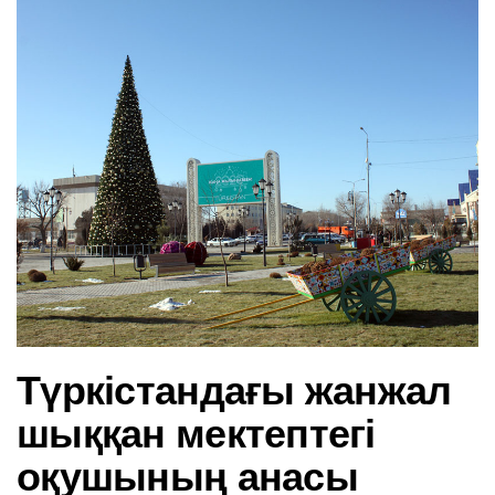
в
и
г
а
ц
и
ю
Түркістандағы жанжал
шыққан мектептегі
оқушының анасы