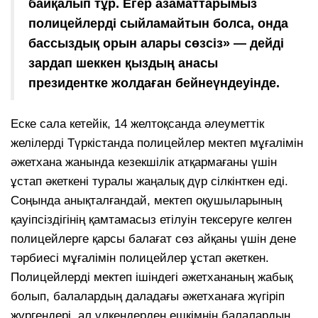
байқалып тұр. Егер азаматтарымыз
полицейлерді сыйламайтын болса, онда
бассыздық орын алары сөзсіз» — дейді
зардап шеккен қыздың анасы
президентке жолдаған бейнеүндеуінде.
Еске сала кетейік, 14 желтоқсанда әлеуметтік
желілерді Түркістанда полицейлер мектеп мұғалімін
әжетхана жанында кезекшілік атқармағаны үшін
ұстап әкеткені туралы жаңалық дүр сілкінткен еді.
Соңында анықталғандай, мектеп оқушыларының
қауіпсіздігінің қамтамасыз етілуін тексеруге келген
полицейлерге қарсы балағат сөз айқаны үшін дене
тәрбиесі мұғалімін полицейлер ұстап әкеткен.
Полицейлерді мектеп ішіндегі әжетхананың жабық
болып, балалардың даладағы әжетханаға жүгіріп
жүргендері, ал үлкендерден ешкімнің балалардың