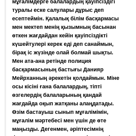
мұғалімдерге балалардың қауіпсіздігі
туралы еске салулары дұрыс деп
есептеймін. Қалалық білім басқармасы
мен мектеп менің қызымның басынан
өткен жағдайдан кейін қауіпсіздікті
күшейтулері керек еді деп санаймын,
бірақ іс жүзінде олай болмай шықты.
Мен ата-ана ретінде полиция
басқармасының бастығы Данияр
Мейрханның әрекетін қолдаймын. Міне
осы кісіні ғана балалардың, тіпті
өзгелердің балаларының қандай
жағдайда оқып жатқаны алаңдатады.
Өзім бастауыш сынып мұғалімімін,
мұғалім мәртебесі мен үшін де өте
маңызды. Дегенмен, әріптесімнің