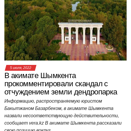
s
e
er
o
gr
u
р
A
b
kl
a
а
p
o
a
m
в
p
o
ss
и
k
ni
т
ki
ь
5 июля, 2022
В акимате Шымкента
прокомментировали скандал с
отчуждением земли дендропарка
Информацию, распространяемую юристом
Бакытжаном Базарбеком, в акимате Шымкента
назвали несоответствующую действительности,
сообщает vera.kz В акимате Шымкента рассказали
свою позицию вокруг…