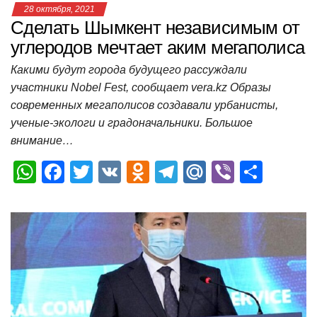
28 октября, 2021
Сделать Шымкент независимым от
углеродов мечтает аким мегаполиса
Какими будут города будущего рассуждали
участники Nobel Fest, сообщает vera.kz Образы
современных мегаполисов создавали урбанисты,
ученые-экологи и градоначальники. Большое
внимание…
W
F
T
V
O
T
M
Vi
О
h
a
wi
K
d
el
ail
b
т
at
c
tt
n
e
.R
er
п
s
e
er
o
gr
u
р
A
b
kl
a
а
p
o
a
m
в
p
o
ss
и