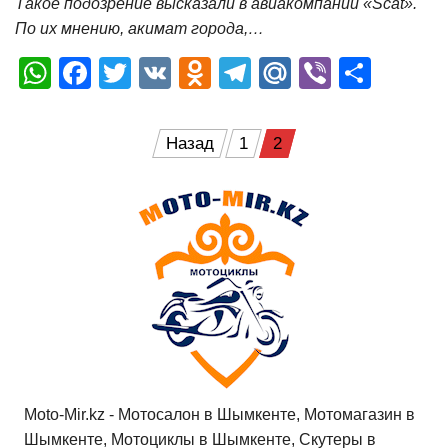
Такое подозрение высказали в авиакомпании «Scat».
По их мнению, акимат города,…
W
F
T
V
O
T
M
Vi
О
h
a
wi
K
d
el
ail
b
т
at
c
tt
n
e
.R
er
п
Пагинация
Назад
1
2
s
e
er
o
gr
u
р
записей
A
b
kl
a
а
p
o
a
m
в
p
o
ss
и
k
ni
т
ki
ь
Moto-Mir.kz - Мотосалон в Шымкенте, Мотомагазин в
Шымкенте, Мотоциклы в Шымкенте, Скутеры в