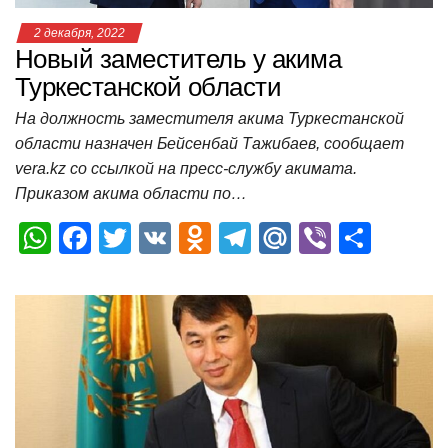
2 декабря, 2022
Новый заместитель у акима
Туркестанской области
На должность заместителя акима Туркестанской
области назначен Бейсенбай Тажибаев, сообщает
vera.kz со ссылкой на пресс-службу акимата.
Приказом акима области по…
W
F
T
V
O
T
M
Vi
О
h
a
wi
K
d
el
ail
b
т
at
c
tt
n
e
.R
er
п
s
e
er
o
gr
u
р
A
b
kl
a
а
p
o
a
m
в
p
o
ss
и