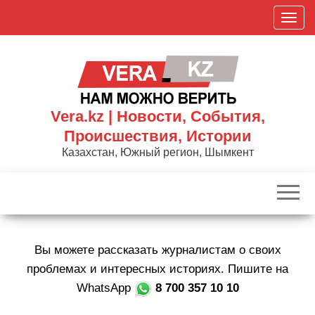
Skip
П
to
о
the
к
content
а
з
а
Vera.kz | Новости, События,
т
Происшествия, Истории
ь
Казахстан, Южный регион, Шымкент
/
С
к
р
ы
Вы можете рассказать журналистам о своих
т
ь
проблемах и интересных историях. Пишите на
н
WhatsApp
8 700 357 10 10
а