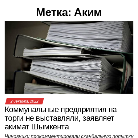
в
Метка:
Аким
и
г
а
ц
и
ю
2 декабря, 2022
Коммунальные предприятия на
торги не выставляли, заявляет
акимат Шымкента
Чиновники прокомментировали скандальную попытку