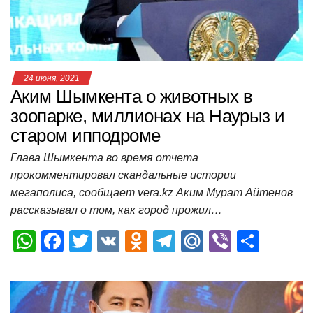
k
ni
т
ki
ь
24 июня, 2021
Аким Шымкента о животных в
зоопарке, миллионах на Наурыз и
старом ипподроме
Глава Шымкента во время отчета
прокомментировал скандальные истории
мегаполиса, сообщает vera.kz Аким Мурат Айтенов
рассказывал о том, как город прожил…
W
F
T
V
O
T
M
Vi
О
h
a
wi
K
d
el
ail
b
т
at
c
tt
n
e
.R
er
п
s
e
er
o
gr
u
р