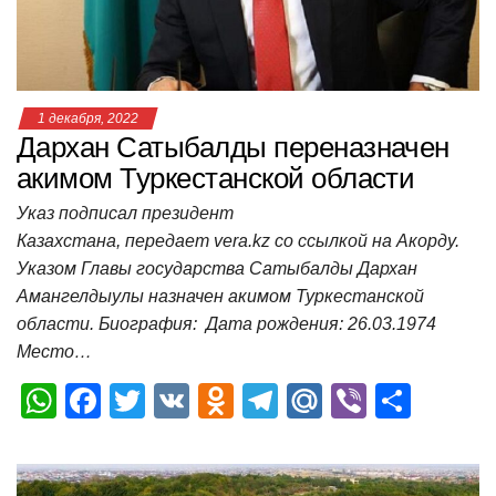
k
ni
т
ki
ь
1 декабря, 2022
Дархан Сатыбалды переназначен
акимом Туркестанской области
Указ подписал президент
Казахстана, передает vera.kz со ссылкой на Акорду.
Указом Главы государства Сатыбалды Дархан
Амангелдыулы назначен акимом Туркестанской
области. Биография: Дата рождения: 26.03.1974
Место…
W
F
T
V
O
T
M
Vi
О
h
a
wi
K
d
el
ail
b
т
at
c
tt
n
e
.R
er
п