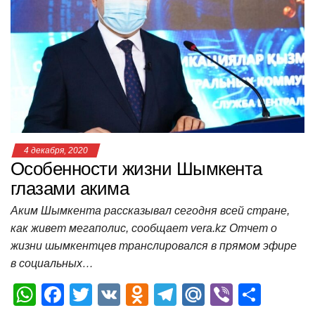
A
b
kl
a
а
p
o
a
m
в
p
o
ss
и
k
ni
т
ki
ь
4 декабря, 2020
Особенности жизни Шымкента
глазами акима
Аким Шымкента рассказывал сегодня всей стране,
как живет мегаполис, сообщает vera.kz Отчет о
жизни шымкентцев транслировался в прямом эфире
в социальных…
W
F
T
V
O
T
M
Vi
О