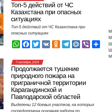
Топ-5 действий от ЧС
Казахстана при опасных
ситуациях
Топ-5 действий от ЧС Казахстана при
M
опасных ситуациях
М
W
F
T
V
O
T
M
Vi
О
Ш
h
a
wi
K
d
el
ail
b
т
Ш
М
at
c
tt
n
e
.R
er
п
7 октября, 2024
s
e
er
o
gr
u
р
Продолжается тушение
A
b
kl
a
а
природного пожара на
приграничной территории
p
o
a
m
в
Карагандинской и
p
o
ss
и
Павлодарской областей
k
ni
т
Выделены 12 боевых участков, на которых
ki
ь
сосредоточена основная работа по