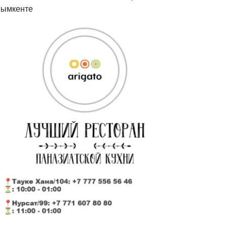
ымкенте