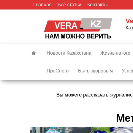
Skip
Главная
Все статьи
Контакты
to
the
Ve
content
Ка
Новости Казахстана
Жизнь на юге
ПроСпорт
Быть здоровым
Успе
Вы можете рассказать журналис
Ме