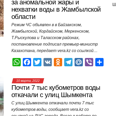
A
b
kl
a
а
за аномальной жары и
Ш
нехватки воды в Жамбылской
p
o
a
m
в
области
p
o
ss
и
Режим ЧС объявлен в в Байзакском,
k
ni
т
Жамбылской, Кордайском, Меркенском,
ki
ь
Т.Рыскулова и Таласском районах,
постановление подписал премьер-министр
Казахстана, передает vera.kz со ссылкой…
W
F
T
V
O
T
M
Vi
О
h
a
wi
K
d
el
ail
b
т
at
c
tt
n
e
.R
er
п
10 марта, 2022
s
e
er
o
gr
u
р
Почти 7 тыс кубометров воды
A
b
kl
a
а
откачали с улиц Шымкента
p
o
a
m
в
С улиц Шымкента откачали почти 7 тыс
кубометров воды, сообщает vera.kz со
p
o
ss
и
ссылкой на ДЧС города. Всего в работе по…