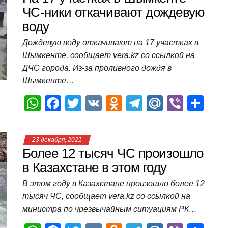
A
b
kl
a
а
ЧС-ники откачивают дождевую
воду
p
o
a
m
в
p
o
ss
и
Дождевую воду откачивают на 17 участках в
Шымкенте, сообщает vera.kz со ссылкой на
k
ni
т
ДЧС города. Из-за проливного дождя в
ki
ь
Шымкенте…
W
F
T
V
O
T
M
Vi
О
h
a
wi
K
d
el
ail
b
т
at
c
tt
n
e
.R
er
п
23 декабря, 2021
s
e
er
o
gr
u
р
Более 12 тысяч ЧС произошло
A
b
kl
a
а
в Казахстане в этом году
p
o
a
m
в
В этом году в Казахстане произошло более 12
тысяч ЧС, сообщает vera.kz со ссылкой на
p
o
ss
и
министра по чрезвычайным ситуациям РК…
k
ni
т