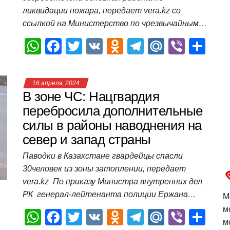
ликвидации пожара, передает vera.kz со
ссылкой на Министерство по чрезвычайным…
W
F
T
V
O
T
M
Vi
О
h
a
wi
K
d
el
ail
b
т
at
c
tt
n
e
.R
er
п
16 апреля, 2024
s
e
er
o
gr
u
р
В зоне ЧС: Нацгвардия
A
b
kl
a
а
перебросила дополнительные
силы в районы наводнения на
p
o
a
m
в
север и запад страны
p
o
ss
и
Паводки в Казахстане гвардейцы спасли
k
ni
т
30человек из зоны затоплении, передает
ki
ь
vera.kz По приказу Министра внутренних дел
РК генерал-лейтенанта полиции Ержана…
М
м
W
F
T
V
O
T
M
Vi
О
м