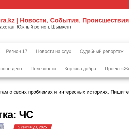
ra.kz | Новости, События, Происшествия
захстан, Южный регион, Шымкент
Регион 17
Новости на слух
Судебный репортаж
шное дело
Полезности
Корзина добра
Проект «Жи
там о своих проблемах и интересных историях. Пишит
тка:
ЧС
5 сентября, 2025