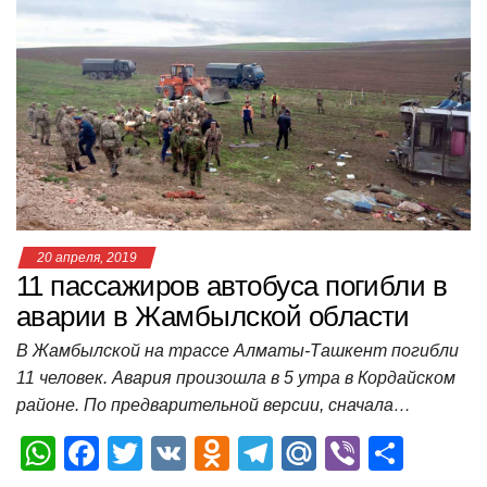
s
e
er
o
gr
u
р
A
b
kl
a
а
p
o
a
m
в
p
o
ss
и
k
ni
т
ki
ь
20 апреля, 2019
11 пассажиров автобуса погибли в
аварии в Жамбылской области
В Жамбылской на трассе Алматы-Ташкент погибли
11 человек. Авария произошла в 5 утра в Кордайском
районе. По предварительной версии, сначала…
W
F
T
V
O
T
M
Vi
О