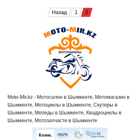
h
a
wi
K
d
el
ail
b
т
at
c
tt
n
e
.R
er
п
Пагинация
Назад
1
2
s
e
er
o
gr
u
р
записей
A
b
kl
a
а
p
o
a
m
в
p
o
ss
и
k
ni
т
ki
ь
Moto-Mir.kz - Мотосалон в Шымкенте, Мотомагазин в
Шымкенте, Мотоциклы в Шымкенте, Скутеры в
Шымкенте, Мопеды в Шымкенте, Квадроциклы в
Шымкенте, Мотозапчасти в Шымкенте