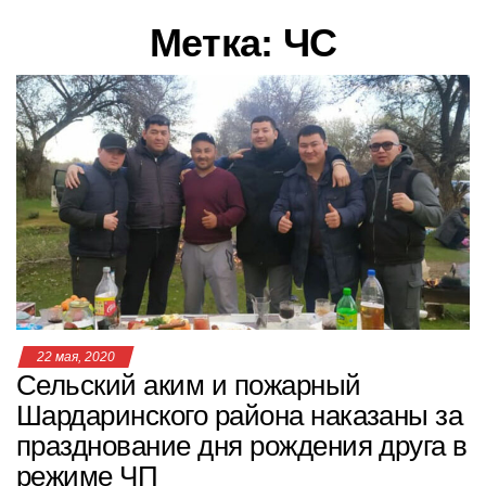
в
Метка:
ЧС
и
г
а
ц
и
ю
22 мая, 2020
Сельский аким и пожарный
Шардаринского района наказаны за
празднование дня рождения друга в
режиме ЧП