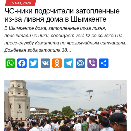
15 мая, 2020
ЧС-ники подсчитали затопленные
из-за ливня дома в Шымкенте
В Шымкенте дома, затопленные из-за ливня,
подсчитали чс-ники, сообщает vera.kz со ссылкой на
пресс-службу Комитета по чрезвычайным ситуациям.
Дождевая вода затопила 38…
W
F
T
V
O
T
M
Vi
О
h
a
wi
K
d
el
ail
b
т
at
c
tt
n
e
.R
er
п
s
e
er
o
gr
u
р
A
b
kl
a
а
p
o
a
m
в
p
o
ss
и
k
ni
т