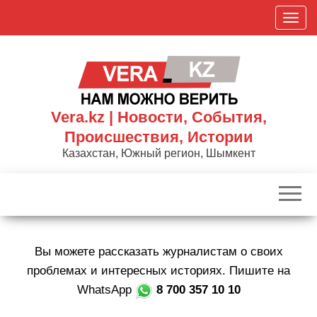
Skip
П
to
о
the
к
content
а
з
а
Vera.kz | Новости, События,
т
Происшествия, Истории
ь
Казахстан, Южный регион, Шымкент
/
С
к
р
ы
Вы можете рассказать журналистам о своих
т
ь
проблемах и интересных историях. Пишите на
н
WhatsApp
8 700 357 10 10
а