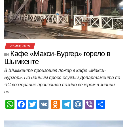
p
o
a
m
в
p
o
ss
и
k
ni
т
ki
ь
28 мая, 2019
Кафе «Макси-Бургер» горело в
Шымкенте
В Шымкенте произошел пожар в кафе «Макси-
Бургер». По данным пресс-службы Департамента по
ЧС возгорание произошло поздно вечером в здании
по…
W
F
T
V
O
T
M
Vi
О
h
a
wi
K
d
el
ail
b
т
at
c
tt
n
e
.R
er
п