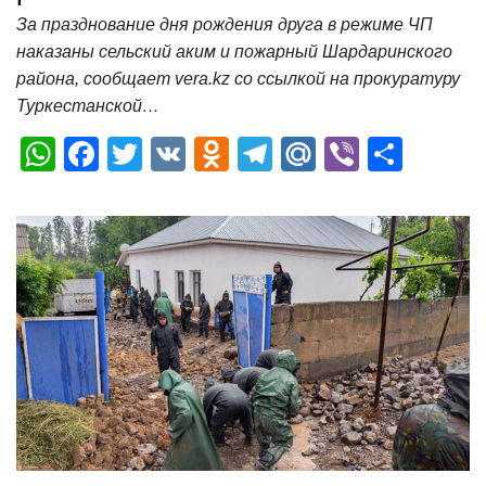
За празднование дня рождения друга в режиме ЧП
наказаны сельский аким и пожарный Шардаринского
района, сообщает vera.kz со ссылкой на прокуратуру
Туркестанской…
W
F
T
V
O
T
M
Vi
О
h
a
wi
K
d
el
ail
b
т
at
c
tt
n
e
.R
er
п
s
e
er
o
gr
u
р
A
b
kl
a
а
p
o
a
m
в
p
o
ss
и
k
ni
т
ki
ь