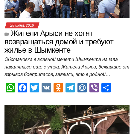
ki
ь
28 июня, 2019
Жители Арыси не хотят
возвращаться домой и требуют
жилье в Шымкенте
Обстановка в главной мечети Шымкента начала
накаляться еще с утра. Жители Арыси, бежавшие от
взрывов боеприпасов, заявили, что в родной…
W
F
T
V
O
T
M
Vi
О
h
a
wi
K
d
el
ail
b
т
at
c
tt
n
e
.R
er
п
s
e
er
o
gr
u
р
A
b
kl
a
а