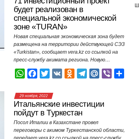
s
e
er
o
gr
u
р
71 инвестиционный проект
Ш
A
b
kl
a
а
будет реализован в
специальной экономической
p
o
a
m
в
зоне «TURAN»
p
o
ss
и
Новая специальная экономическая зона будет
k
ni
т
размещена на территории действующей СЭЗ
ki
ь
«Turkistan», сообщает vera.kz со ссылкой на
пресс-службу акимата региона. Новую…
W
F
T
V
O
T
M
Vi
О
h
a
wi
K
d
el
ail
b
т
at
c
tt
n
e
.R
er
п
29 ноября, 2022
s
e
er
o
gr
u
р
Итальянские инвестиции
A
b
kl
a
а
пойдут в Туркестан
p
o
a
m
в
Посол Италии в Казахстане провел
переговоры с акимом Туркестанской области,
p
o
ss
и
передает vera.kz со ссылкой на пресс-службу