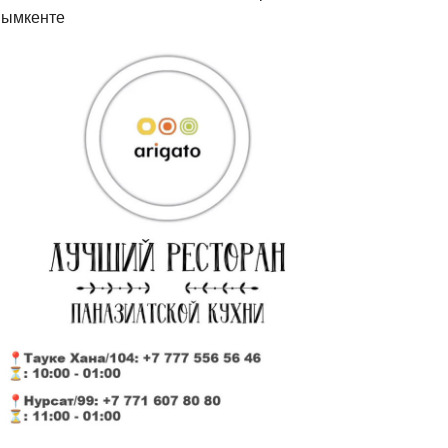
ымкенте