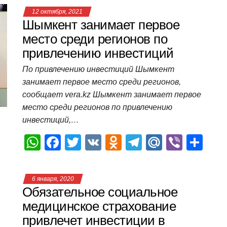
at
c
tt
n
e
.R
er
п
12 октября, 2021
s
e
er
o
gr
u
р
Шымкент занимает первое
A
b
kl
a
а
место среди регионов по
привлечению инвестиций
p
o
a
m
в
p
o
ss
и
По привлечению инвестиций Шымкент
занимает первое место среди регионов,
k
ni
т
сообщает vera.kz Шымкент занимает первое
ki
ь
место среди регионов по привлечению
инвестиций,…
W
F
T
V
O
T
M
Vi
О
h
a
wi
K
d
el
ail
b
т
at
c
tt
n
e
.R
er
п
6 января, 2020
s
e
er
o
gr
u
р
Обязательное социальное
A
b
kl
a
а
медицинское страхование
привлечет инвестиции в
p
o
a
m
в