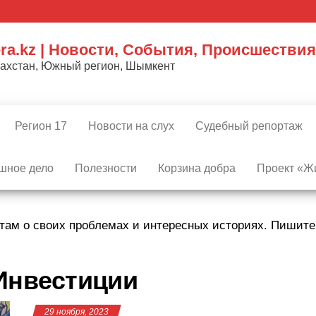
ra.kz | Новости, События, Происшествия
захстан, Южный регион, Шымкент
Регион 17
Новости на слух
Судебный репортаж
шное дело
Полезности
Корзина добра
Проект «Жи
там о своих проблемах и интересных историях. Пишит
Инвестиции
29 ноября, 2023