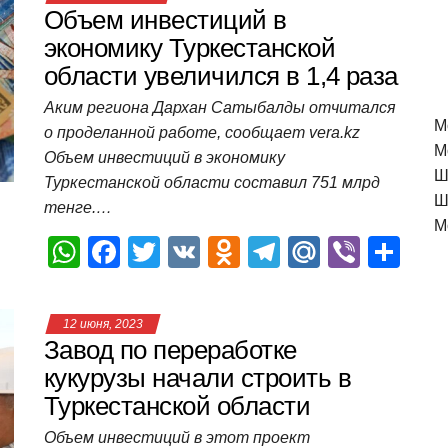
Объем инвестиций в
экономику Туркестанской
области увеличился в 1,4 раза
Аким региона Дархан Сатыбалды отчитался
M
о проделанной работе, сообщает vera.kz
М
Объем инвестиций в экономику
Ш
Туркестанской области составил 751 млрд
Ш
тенге.…
М
W
F
T
V
O
T
M
Vi
О
h
a
wi
K
d
el
ail
b
т
at
c
tt
n
e
.R
er
п
12 июня, 2023
s
e
er
o
gr
u
р
Завод по переработке
A
b
kl
a
а
кукурузы начали строить в
Туркестанской области
p
o
a
m
в
p
o
ss
и
Объем инвестиций в этот проект