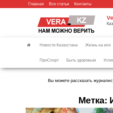
Skip
Главная
Все статьи
Контакты
to
the
Ve
content
Ка
Новости Казахстана
Жизнь на юге
ПроСпорт
Быть здоровым
Успе
Вы можете рассказать журналис
Метка: