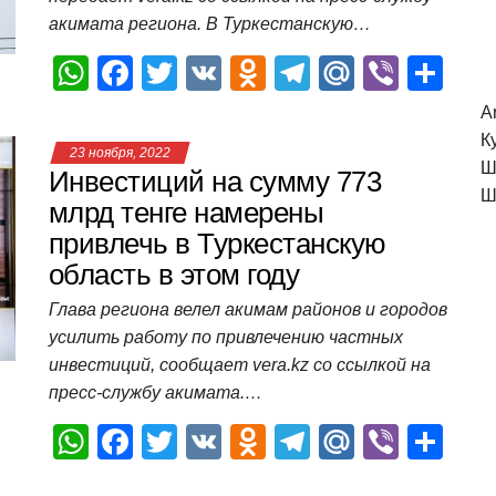
k
ni
т
акимата региона. В Туркестанскую…
ki
ь
W
F
T
V
O
T
M
Vi
О
h
a
wi
K
d
el
ail
b
т
A
at
c
tt
n
e
.R
er
п
К
23 ноября, 2022
Ш
s
e
er
o
gr
u
р
Инвестиций на сумму 773
Ш
A
b
kl
a
а
млрд тенге намерены
привлечь в Туркестанскую
p
o
a
m
в
область в этом году
p
o
ss
и
Глава региона велел акимам районов и городов
k
ni
т
усилить работу по привлечению частных
ki
ь
инвестиций, сообщает vera.kz со ссылкой на
пресс-службу акимата.…
W
F
T
V
O
T
M
Vi
О
h
a
wi
K
d
el
ail
b
т