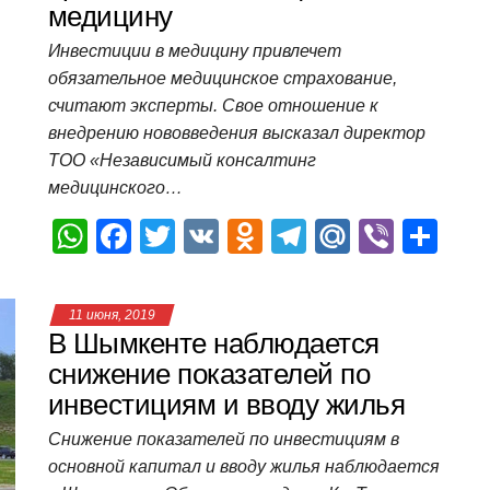
медицину
p
o
ss
и
Инвестиции в медицину привлечет
k
ni
т
обязательное медицинское страхование,
ki
ь
считают эксперты. Свое отношение к
внедрению нововведения высказал директор
ТОО «Независимый консалтинг
медицинского…
W
F
T
V
O
T
M
Vi
О
h
a
wi
K
d
el
ail
b
т
at
c
tt
n
e
.R
er
п
11 июня, 2019
s
e
er
o
gr
u
р
В Шымкенте наблюдается
A
b
kl
a
а
снижение показателей по
инвестициям и вводу жилья
p
o
a
m
в
p
o
ss
и
Снижение показателей по инвестициям в
основной капитал и вводу жилья наблюдается
k
ni
т