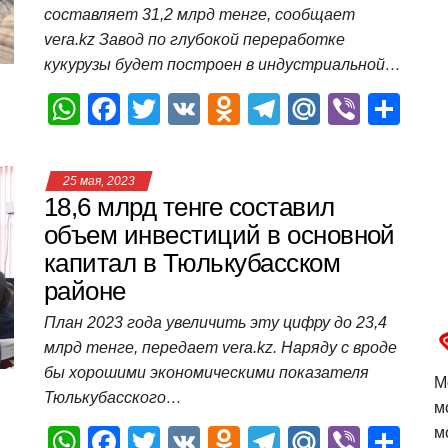
составляет 31,2 млрд тенге, сообщает
k
ni
т
vera.kz Завод по глубокой переработке
ki
ь
кукурузы будет построен в индустриальной…
W
F
T
V
O
T
M
Vi
О
h
a
wi
K
d
el
ail
b
т
at
c
tt
n
e
.R
er
п
25 мая, 2023
s
e
er
o
gr
u
р
18,6 млрд тенге составил
A
b
kl
a
а
объем инвестиций в основной
капитал в Тюлькубасском
p
o
a
m
в
районе
p
o
ss
и
План 2023 года увеличить эту цифру до 23,4
k
ni
т
млрд тенге, передает vera.kz. Наряду с вроде
ki
ь
бы хорошими экономическими показателя
М
Тюлькубасского…
м
W
F
T
V
O
T
M
Vi
О
м