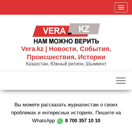
Skip
П
to
о
the
к
content
а
з
а
Vera.kz | Новости, События,
т
Происшествия, Истории
ь
Казахстан, Южный регион, Шымкент
/
С
к
р
ы
Вы можете рассказать журналистам о своих
т
ь
проблемах и интересных историях. Пишите на
н
WhatsApp
8 700 357 10 10
а