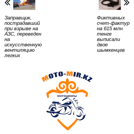
p
o
ss
ть
k
ni
Заправщик,
Фиктивных
ki
пострадавший
счет-фактур
при взрыве на
на 615 млн
АЗС, переведен
тенге
на
выписали
искусственную
двое
вентиляцию
шымкенцев
легких