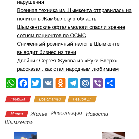
нарушения
Военная техника из Шымкента отправилась на
полигон в Жамбылскую область
Шымкентские офтальмологи спасли зрение
сотням пациентов по ОСМС
Сниженный розничный налог в Шымкенте
выводит бизнес из тени
Двойник Сергея Жукова из «Руки Вверх»
рассказал, как стал народным любимцем
W
F
T
V
O
T
M
Vi
О
h
a
wi
K
d
el
ail
b
тп
Рубрика
Все статьи
Регион 17
at
c
tt
n
e
.R
er
р
s
e
er
o
gr
u
а
Инвестиции
Жилье
Новости
Метки
A
b
kl
a
в
Шымкента
p
o
a
m
и