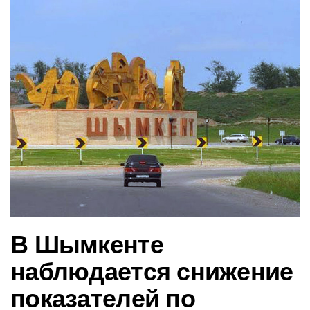
в
и
г
а
ц
и
ю
В Шымкенте
наблюдается снижение
показателей по