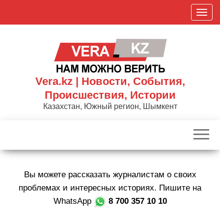
Skip
П
to
о
the
к
content
а
з
а
Vera.kz | Новости, События,
т
Происшествия, Истории
ь
Казахстан, Южный регион, Шымкент
/
С
к
р
ы
Вы можете рассказать журналистам о своих
т
ь
проблемах и интересных историях. Пишите на
н
WhatsApp
8 700 357 10 10
а