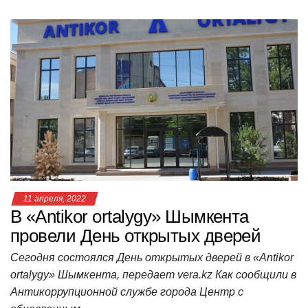
h
a
wi
K
d
el
ail
b
т
at
c
tt
n
e
.R
er
п
s
e
er
o
gr
u
р
A
b
kl
a
а
p
o
a
m
в
p
o
ss
и
k
ni
т
ki
ь
11 апреля, 2022
В «Antikor оrtalygy» Шымкента
провели День открытых дверей
Сегодня состоялся День открытых дверей в «Аntikor
ortalygy» Шымкента, передает vera.kz Как сообщили в
Антикоррупционной службе города Центр с