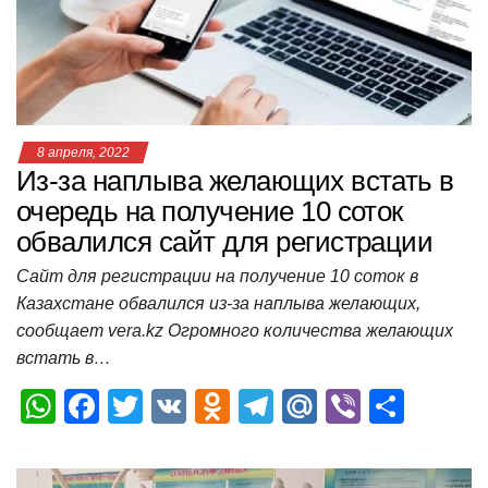
p
o
ss
и
k
ni
т
ki
ь
8 апреля, 2022
Из-за наплыва желающих встать в
очередь на получение 10 соток
обвалился сайт для регистрации
Сайт для регистрации на получение 10 соток в
Казахстане обвалился из-за наплыва желающих,
сообщает vera.kz Огромного количества желающих
встать в…
W
F
T
V
O
T
M
Vi
О
h
a
wi
K
d
el
ail
b
т
at
c
tt
n
e
.R
er
п