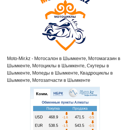
p
o
ss
и
k
ni
т
ki
ь
Moto-Mir.kz - Мотосалон в Шымкенте, Мотомагазин в
Шымкенте, Мотоциклы в Шымкенте, Скутеры в
Шымкенте, Мопеды в Шымкенте, Квадроциклы в
Шымкенте, Мотозапчасти в Шымкенте