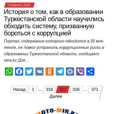
6 апреля, 2022
История о том, как в образовании
Туркестанской области научились
обходить систему, призванную
бороться с коррупцией
Портал, содержание которого обходится в 35 млн
тенге, не помог устранить коррупционные риски в
образовании Туркестанской области, сообщает
vera.kz Для…
W
F
T
V
O
T
M
Vi
О
h
a
wi
K
d
el
ail
b
т
at
c
tt
n
e
.R
er
п
Пагинация
Назад
1
…
316
317
318
…
371
s
e
er
o
gr
u
р
Далее
записей
A
b
kl
a
а
p
o
a
m
в