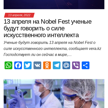
13 апреля, 2022
13 апреля на Nobel Fest ученые
будут говорить о силе
искусственного интеллекта
Ученые будут говорить 13 апреля на Nobel Fest о
силе искусственного интеллекта, сообщает vera.kz
Господствует ли он сейчас в мире,…
W
F
T
V
O
T
M
Vi
О
h
a
wi
K
d
el
ail
b
т
at
c
tt
n
e
.R
er
п
s
e
er
o
gr
u
р
A
b
kl
a
а
p
o
a
m
в