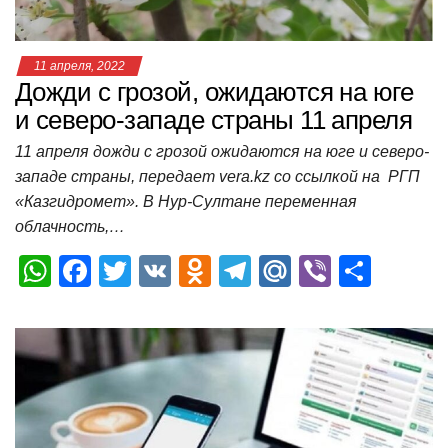
ki
ь
11 апреля, 2022
Дожди с грозой, ожидаются на юге
и северо-западе страны 11 апреля
11 апреля дожди с грозой ожидаются на юге и северо-
западе страны, передает vera.kz со ссылкой на РГП
«Казгидромет». В Нур-Султане переменная
облачность,…
W
F
T
V
O
T
M
Vi
О
h
a
wi
K
d
el
ail
b
т
at
c
tt
n
e
.R
er
п
s
e
er
o
gr
u
р
A
b
kl
a
а
p
o
a
m
в