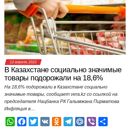
A
b
kl
a
а
p
o
a
m
в
p
o
ss
и
k
ni
т
ki
ь
12 апреля, 2022
В Казахстане социально значимые
товары подорожали на 18,6%
На 18,6% подорожали в Казахстане социально
значимые товары, сообщает vera.kz со ссылкой на
председателя Нацбанка РК Галымжана Пирматова
Инфляция в…
W
F
T
V
O
T
M
Vi
О