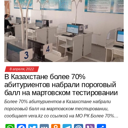
s
e
er
o
gr
u
р
A
b
kl
a
а
p
o
a
m
в
p
o
ss
и
k
ni
т
ki
ь
8 апреля, 2022
В Казахстане более 70%
абитуриентов набрали пороговый
балл на мартовском тестировании
Более 70% абитуриентов в Казахстане набрали
пороговый балл на мартовском тестировании,
сообщает vera.kz со ссылкой на МО РК Более 70%…