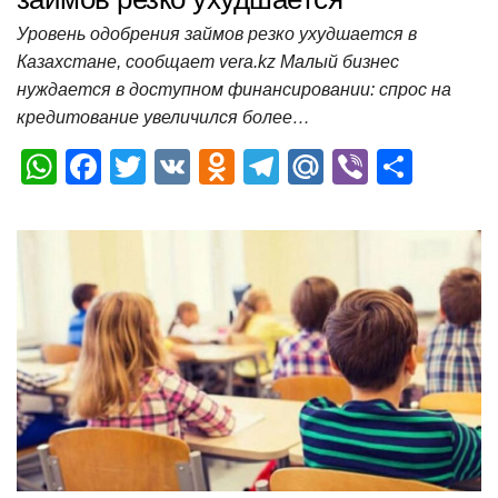
Уровень одобрения займов резко ухудшается в
Казахстане, сообщает vera.kz Малый бизнес
нуждается в доступном финансировании: спрос на
кредитование увеличился более…
W
F
T
V
O
T
M
Vi
О
h
a
wi
K
d
el
ail
b
т
at
c
tt
n
e
.R
er
п
s
e
er
o
gr
u
р
A
b
kl
a
а
p
o
a
m
в
p
o
ss
и
k
ni
т
ki
ь