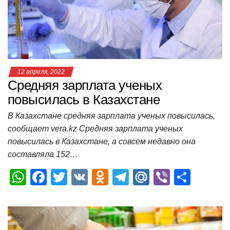
p
o
ss
и
k
ni
т
ki
ь
12 апреля, 2022
Средняя зарплата ученых
повысилась в Казахстане
В Казахстане средняя зарплата ученых повысилась,
сообщает vera.kz Средняя зарплата ученых
повысилась в Казахстане, а совсем недавно она
составляла 152…
W
F
T
V
O
T
M
Vi
О
h
a
wi
K
d
el
ail
b
т
at
c
tt
n
e
.R
er
п
s
e
er
o
gr
u
р