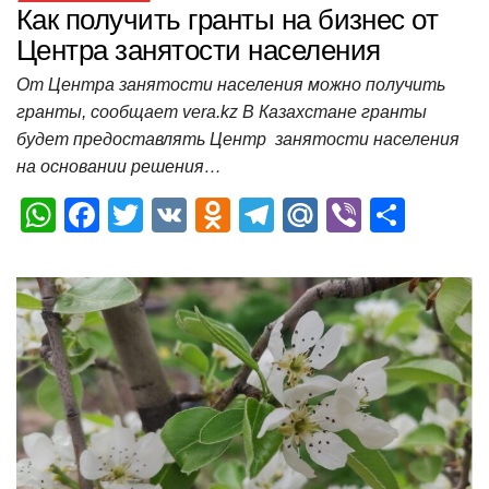
Как получить гранты на бизнес от
Центра занятости населения
От Центра занятости населения можно получить
гранты, сообщает vera.kz В Казахстане гранты
будет предоставлять Центр занятости населения
на основании решения…
W
F
T
V
O
T
M
Vi
О
h
a
wi
K
d
el
ail
b
т
at
c
tt
n
e
.R
er
п
s
e
er
o
gr
u
р
A
b
kl
a
а
p
o
a
m
в
p
o
ss
и
k
ni
т