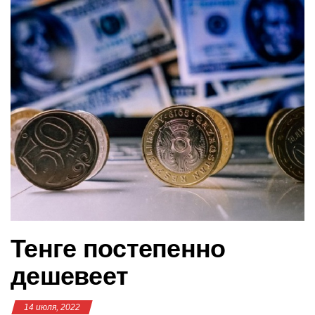
в
и
г
а
ц
и
ю
Тенге постепенно
дешевеет
14 июля, 2022