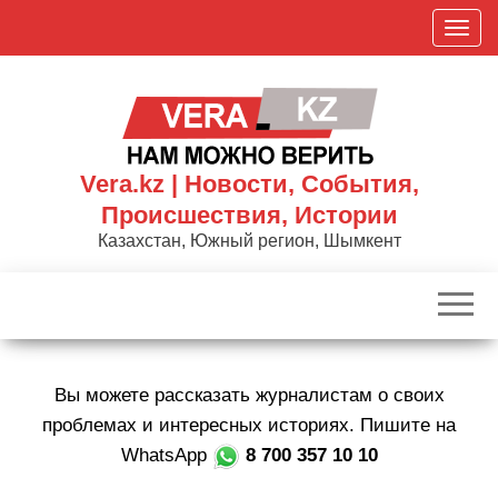
Skip
П
to
о
the
к
content
а
з
а
Vera.kz | Новости, События,
т
Происшествия, Истории
ь
Казахстан, Южный регион, Шымкент
/
С
к
р
ы
Вы можете рассказать журналистам о своих
т
ь
проблемах и интересных историях. Пишите на
н
WhatsApp
8 700 357 10 10
а