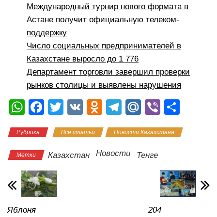
Международный турнир нового формата в
Астане получит официальную телеком-
поддержку
Число социальных предпринимателей в
Казахстане выросло до 1 776
Департамент торговли завершил проверки
рынков столицы и выявлены нарушения
W
F
T
V
O
T
M
Vi
О
h
a
wi
K
d
el
ail
b
тп
Рубрика
Все статьи
Новости Казахстана
at
c
tt
n
e
.R
er
р
s
e
er
o
gr
u
а
Новости
Казахстан
Тенге
Метки
A
b
kl
a
в
p
o
a
m
и
p
o
ss
ть
Яблоня
204
k
ni