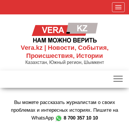
Skip
П
to
о
the
к
content
а
з
а
Vera.kz | Новости, События,
т
Происшествия, Истории
ь
Казахстан, Южный регион, Шымкент
/
С
к
р
ы
Вы можете рассказать журналистам о своих
т
ь
проблемах и интересных историях. Пишите на
н
WhatsApp
8 700 357 10 10
а