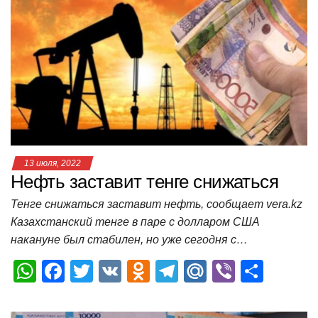
s
e
er
o
gr
u
р
A
b
kl
a
а
p
o
a
m
в
p
o
ss
и
k
ni
т
ki
ь
13 июля, 2022
Нефть заставит тенге снижаться
Тенге снижаться заставит нефть, сообщает vera.kz
Казахстанский тенге в паре с долларом США
накануне был стабилен, но уже сегодня с…
W
F
T
V
O
T
M
Vi
О
h
a
wi
K
d
el
ail
b
т
at
c
tt
n
e
.R
er
п