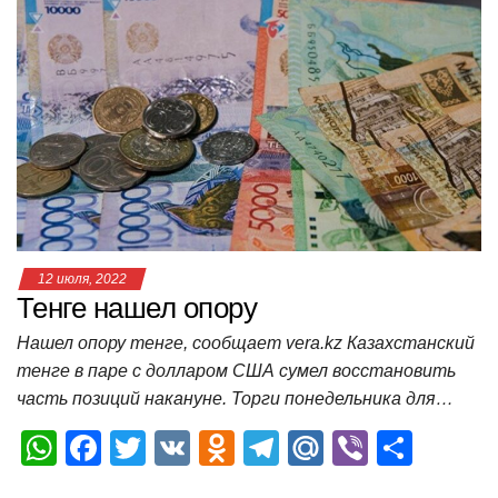
s
e
er
o
gr
u
р
A
b
kl
a
а
p
o
a
m
в
p
o
ss
и
k
ni
т
ki
ь
12 июля, 2022
Тенге нашел опору
Нашел опору тенге, сообщает vera.kz Казахстанский
тенге в паре с долларом США сумел восстановить
часть позиций накануне. Торги понедельника для…
W
F
T
V
O
T
M
Vi
О
h
a
wi
K
d
el
ail
b
т