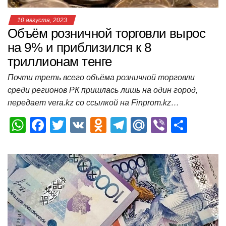
10 августа, 2023
Объём розничной торговли вырос
на 9% и приблизился к 8
триллионам тенге
Почти треть всего объёма розничной торговли
среди регионов РК пришлась лишь на один город,
передает vera.kz со ссылкой на Finprom.kz…
W
F
T
V
O
T
M
Vi
О
h
a
wi
K
d
el
ail
b
т
at
c
tt
n
e
.R
er
п
s
e
er
o
gr
u
р
A
b
kl
a
а
p
o
a
m
в
p
o
ss
и