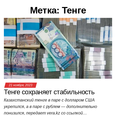
в
Метка:
Тенге
и
г
а
ц
и
ю
21 ноября, 2023
Тенге сохраняет стабильность
Казахстанский тенге в паре с долларом США
укрепился, а в паре с рублем — дополнительно
понизился, передает vera.kz со ссылкой…