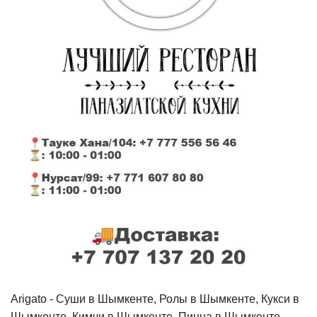
Arigato - Cуши в Шымкенте, Ролы в Шымкенте, Кукси в
Шымкенте, Кимчи в Шымкенте, Пицца в Шымкенте,