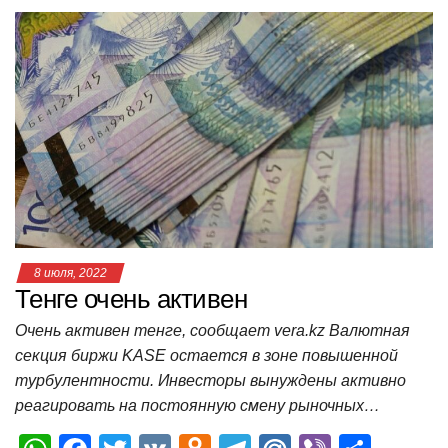
at
c
tt
n
e
.R
er
п
s
e
er
o
gr
u
р
A
b
kl
a
а
p
o
a
m
в
p
o
ss
и
k
ni
т
ki
ь
8 июля, 2022
Тенге очень активен
Очень активен тенге, сообщает vera.kz Валютная
секция биржи KASE остается в зоне повышенной
турбулентности. Инвесторы вынуждены активно
реагировать на постоянную смену рыночных…