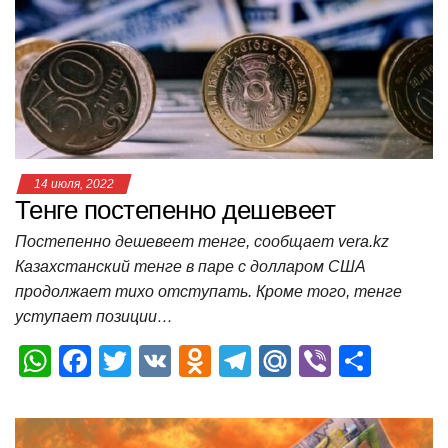
p
o
a
m
в
p
o
ss
и
k
ni
т
ki
ь
14 июля, 2022
Тенге постепенно дешевеет
Постепенно дешевеет тенге, сообщает vera.kz
Казахстанский тенге в паре с долларом США
продолжает тихо отступать. Кроме того, тенге
уступает позиции…
W
F
T
V
O
T
M
Vi
О
h
a
wi
K
d
el
ail
b
т
at
c
tt
n
e
.R
er
п