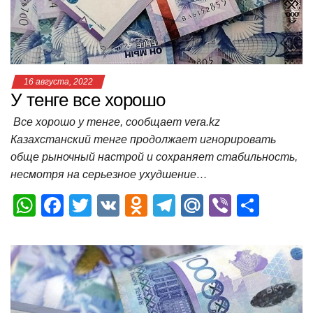
k
ni
т
ki
ь
16 августа, 2022
У тенге все хорошо
Все хорошо у тенге, сообщает vera.kz
Казахстанский тенге продолжает игнорировать
обще рыночный настрой и сохраняет стабильность,
несмотря на серьезное ухудшение…
W
F
T
V
O
T
M
Vi
О
h
a
wi
K
d
el
ail
b
т
at
c
tt
n
e
.R
er
п
s
e
er
o
gr
u
р
A
b
kl
a
а