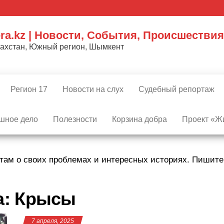
ra.kz | Новости, События, Происшествия
захстан, Южный регион, Шымкент
Регион 17
Новости на слух
Судебный репортаж
шное дело
Полезности
Корзина добра
Проект «Жи
там о своих проблемах и интересных историях. Пишит
а:
Крысы
7 апреля, 2025