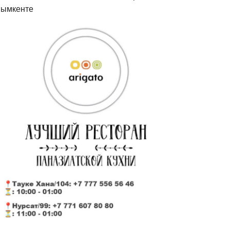
ымкенте