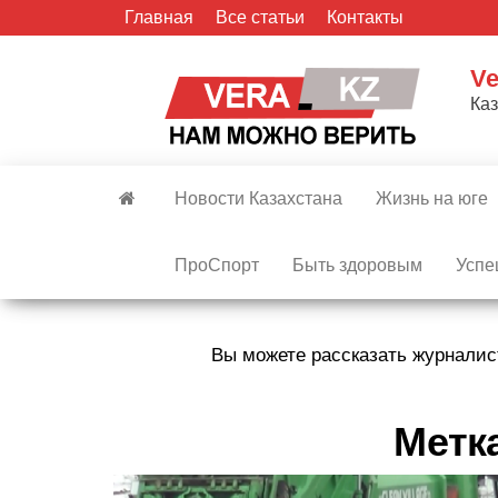
Skip
Главная
Все статьи
Контакты
to
the
Ve
content
Ка
Новости Казахстана
Жизнь на юге
ПроСпорт
Быть здоровым
Успе
Вы можете рассказать журналис
Метк