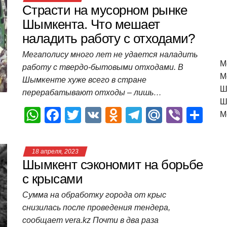
Страсти на мусорном рынке
Шымкента. Что мешает
наладить работу с отходами?
Мегаполису много лет не удается наладить
M
работу с твердо-бытовыми отходами. В
М
Шымкенте хуже всего в стране
Ш
перерабатывают отходы – лишь…
Ш
W
F
T
V
O
T
M
Vi
О
М
h
a
wi
K
d
el
ail
b
т
at
c
tt
n
e
.R
er
п
18 апреля, 2023
s
e
er
o
gr
u
р
Шымкент сэкономит на борьбе
A
b
kl
a
а
с крысами
p
o
a
m
в
Сумма на обработку города от крыс
снизилась после проведения тендера,
p
o
ss
и
сообщает vera.kz Почти в два раза