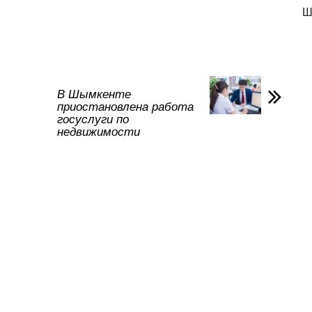
тп
Ш
р
а
в
и
В Шымкенте
приостановлена работа
ть
госуслуги по
недвижимости