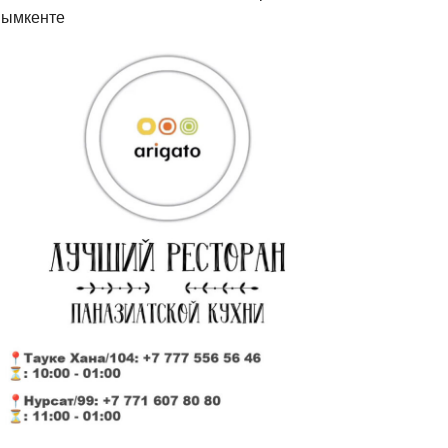
ымкенте