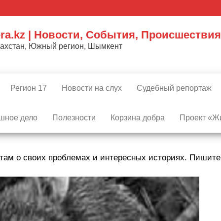
ra.kz | Новости, События, Происшествия
захстан, Южный регион, Шымкент
Регион 17
Новости на слух
Судебный репортаж
шное дело
Полезности
Корзина добра
Проект «Жи
там о своих проблемах и интересных историях. Пишит