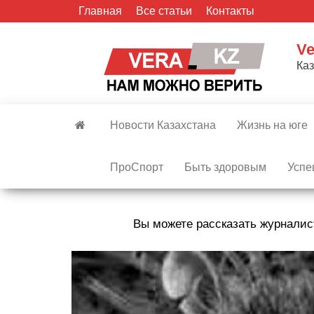
Skip
Главная
Все статьи
Контакты
to
the
Ve
content
Ка
Новости Казахстана
Жизнь на юге
ПроСпорт
Быть здоровым
Успе
Вы можете рассказать журналис