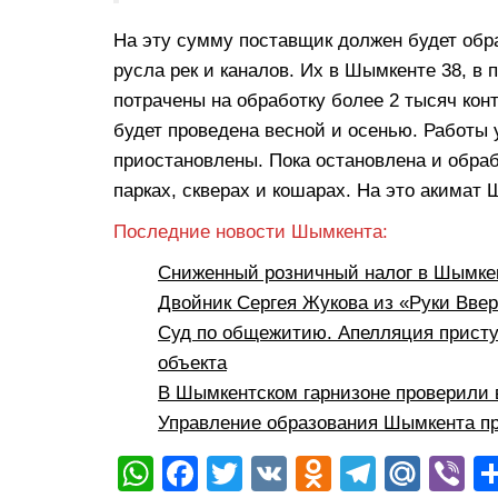
На эту сумму поставщик должен будет обр
русла рек и каналов. Их в Шымкенте 38, в 
потрачены на обработку более 2 тысяч кон
будет проведена весной и осенью. Работы 
приостановлены. Пока остановлена и обраб
парках, скверах и кошарах. На это акимат
Последние новости Шымкента:
Сниженный розничный налог в Шымкен
Двойник Сергея Жукова из «Руки Вве
Суд по общежитию. Апелляция присту
объекта
В Шымкентском гарнизоне проверили 
Управление образования Шымкента пр
W
F
T
V
O
T
M
Vi