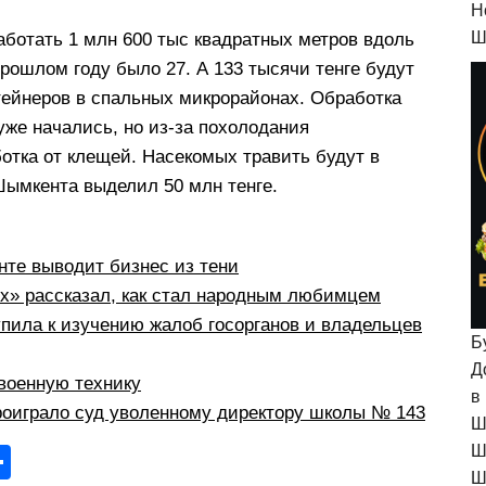
H
Ш
аботать 1 млн 600 тыс квадратных метров вдоль
прошлом году было 27. А 133 тысячи тенге будут
тейнеров в спальных микрорайонах. Обработка
уже начались, но из-за похолодания
отка от клещей. Насекомых травить будут в
 Шымкента выделил 50 млн тенге.
те выводит бизнес из тени
рх» рассказал, как стал народным любимцем
пила к изучению жалоб госорганов и владельцев
Б
Д
военную технику
в
оиграло суд уволенному директору школы № 143
Ш
Ш
О
Ш