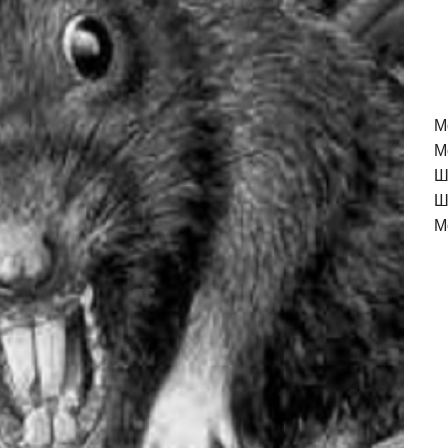
M
М
Ш
Ш
М