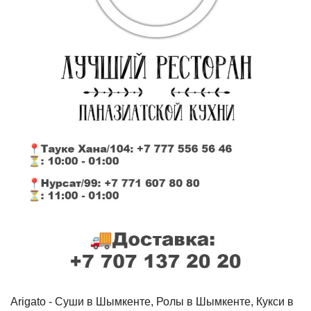
Arigato - Cуши в Шымкенте, Ролы в Шымкенте, Кукси в