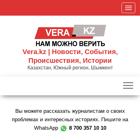
Skip
П
to
о
the
к
content
а
з
а
Vera.kz | Новости, События,
т
Происшествия, Истории
ь
Казахстан, Южный регион, Шымкент
/
С
к
р
ы
Вы можете рассказать журналистам о своих
т
ь
проблемах и интересных историях. Пишите на
н
WhatsApp
8 700 357 10 10
а