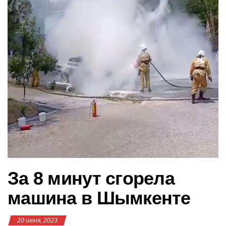
в
и
г
а
ц
и
ю
За 8 минут сгорела
машина в Шымкенте
20 июня, 2023