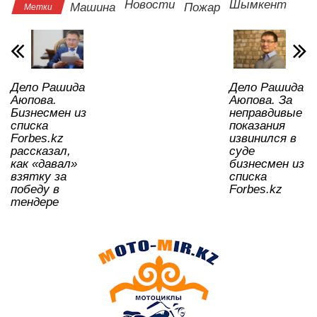
s
e
er
o
gr
u
а
Новости
Шымкент
Машина
Пожар
Метки
A
b
kl
a
в
p
o
a
m
и
p
o
ss
ть
Дело Рашида
Дело Рашида
k
ni
Аюпова.
Аюпова. За
ki
Бизнесмен из
неправдивые
списка
показания
Forbes.kz
извинился в
рассказал,
суде
как «давал»
бизнесмен из
взятку за
списка
победу в
Forbes.kz
тендере