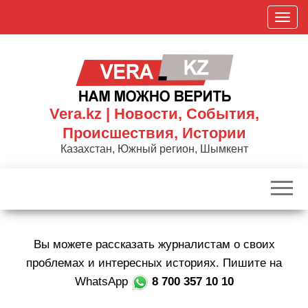
Skip
П
to
о
the
к
content
а
з
а
Vera.kz | Новости, События,
т
Происшествия, Истории
ь
Казахстан, Южный регион, Шымкент
/
С
к
р
ы
Вы можете рассказать журналистам о своих
т
ь
проблемах и интересных историях. Пишите на
н
WhatsApp
8 700 357 10 10
а