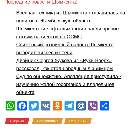
Последние новости Шымкента:
Военная техника из Шымкента отправилась на
полигон в Жамбылскую область
Шымкентские офтальмологи спасли зрение
сотням пациентов по ОСМС
Сниженный розничный налог в Шымкенте
выводит бизнес из тени
Двойник Сергея Жукова из «Руки Вверх»
рассказал, как стал народным любимцем
Суд по общежитию. Апелляция приступила к
изучению жалоб госорганов и владельцев
объекта
W
F
T
V
O
T
M
Vi
О
h
a
wi
K
d
el
ail
b
тп
Рубрика
Все статьи
Регион 17
at
c
tt
n
e
.R
er
р